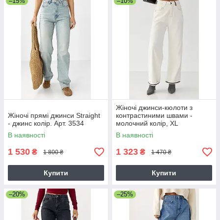
–15%
–10%
Жіночі джинси-кюлоти з
Жіночі прямі джинси Straight
контрастиними швами -
- джинс колір. Арт. 3534
молочний колір, XL
В наявності
В наявності
1 530
1 323
₴
₴
1 800 ₴
1 470 ₴
Купити
Купити
–20%
–25%