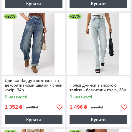
Купити
Купити
–20%
–15%
Джинси Baggy з кокеткою та
декоративними швами - синій
Прямі джинси з високою
колір, 34р
талією - блакитний колір, 38р
В наявності
В наявності
1 352
1 496
₴
₴
1 690 ₴
1 760 ₴
Купити
Купити