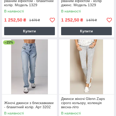
рваним ефектом - блакитний
рваним ефектом - колір
колір. Модель 1329
джинс. Модель 1329
В наявності
В наявності
1 252,50
1 252,50
₴
₴
1 670 ₴
1 670 ₴
Купити
Купити
–15%
Джинси жіночі Glenn Zaps
Жіночі джинси з блискавками
сірого кольору, колекція
- блакитний колір. Арт 3202
весна-літо
В наявності
В наявності