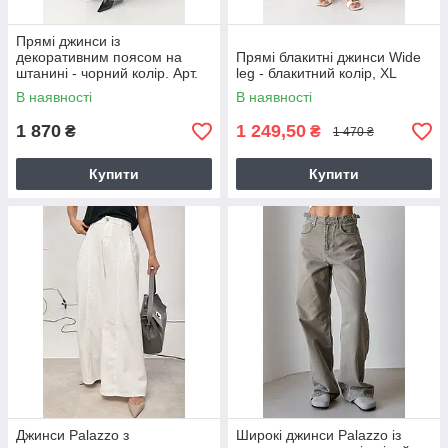
Прямі джинси із
декоративним поясом на
Прямі блакитні джинси Wide
штанині - чорний колір. Арт.
leg - блакитний колір, XL
3686
В наявності
В наявності
1 870
1 249,50
₴
₴
1 470 ₴
Купити
Купити
Джинси Palazzo з
Широкі джинси Palazzo із