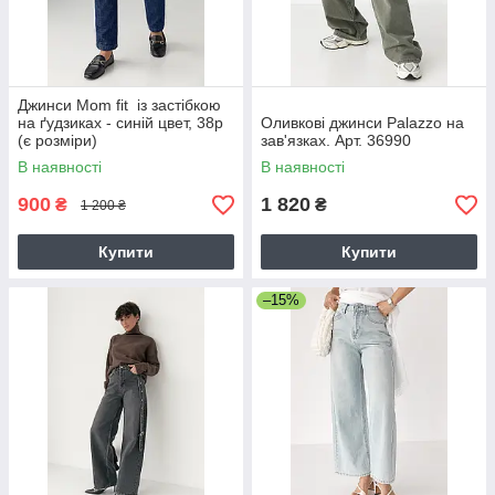
Джинси Mom fit із застібкою
на ґудзиках - синій цвет, 38р
Оливкові джинси Palazzo на
(є розміри)
зав'язках. Арт. 36990
В наявності
В наявності
900
1 820
₴
₴
1 200 ₴
Купити
Купити
–15%