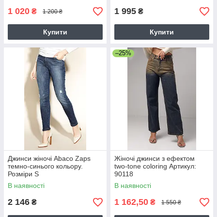
1 020
1 995
₴
₴
1 200 ₴
Купити
Купити
–25%
Джинси жіночі Abaco Zaps
Жіночі джинси з ефектом
темно-синього кольору.
two-tone coloring Артикул:
Розміри S
90118
В наявності
В наявності
2 146
1 162,50
₴
₴
1 550 ₴