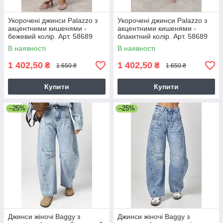
Укорочені джинси Palazzo з
Укорочені джинси Palazzo з
акцентними кишенями -
акцентними кишенями -
бежевий колір. Арт. 58689
блакитний колір. Арт. 58689
В наявності
В наявності
1 402,50
1 402,50
₴
₴
1 650 ₴
1 650 ₴
Купити
Купити
–25%
–25%
Джинси жіночі Вaggy з
Джинси жіночі Вaggy з