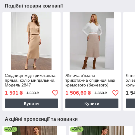
Подібні товари компанії
Спідниця міді трикотажна
Жіноча в'язана
Літн
пряма, колір мигдальний.
трикотажна спідниця міді
олів
Модель 2847
кремового (бежевого)
коль
кольору. Модель 2469
Zaps
1 501
1 506,60
1 5
₴
₴
1 900 ₴
1 860 ₴
Trikobakh
Купити
Купити
Акційні пропозиції та новинки
–50%
–50%