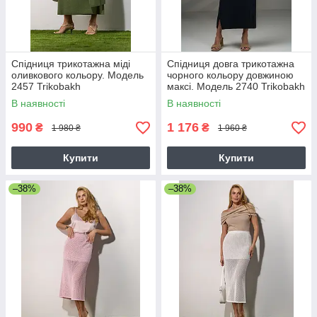
Спідниця трикотажна міді
Спідниця довга трикотажна
оливкового кольору. Модель
чорного кольору довжиною
2457 Trikobakh
максі. Модель 2740 Trikobakh
В наявності
В наявності
990
1 176
₴
₴
1 980 ₴
1 960 ₴
Купити
Купити
–38%
–38%