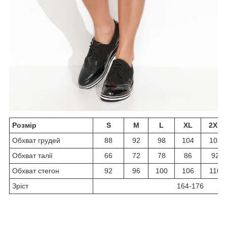
Розмір
S
M
L
XL
2XL
Обхват грудей
88
92
98
104
108
Обхват талії
66
72
78
86
92
Обхват стегон
92
96
100
106
110
Зріст
164-176