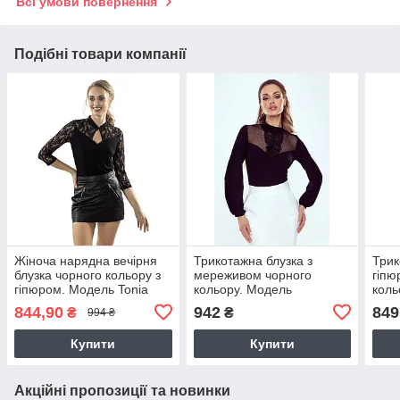
Всі умови повернення
Подібні товари компанії
Жіноча нарядна вечірня
Трикотажна блузка з
Трик
блузка чорного кольору з
мереживом чорного
гіпю
гіпюром. Модель Tonia
кольору. Модель
коль
Eldar
Francesca Eldar
Elda
844,90
942
849
₴
₴
994 ₴
Купити
Купити
Акційні пропозиції та новинки