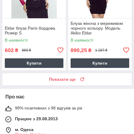
Блуза жіноча з мереживом
Eldar блуза Paris бордова.
чорного кольору. Модель
Розмір S
Akiko Eldar
В наявності
В наявності
602
890,25
₴
₴
860 ₴
1 187 ₴
Купити
Купити
Показати ще
Про нас
98% позитивних з 98 відгуків за рік
Працює з 29.08.2013
м. Одеса