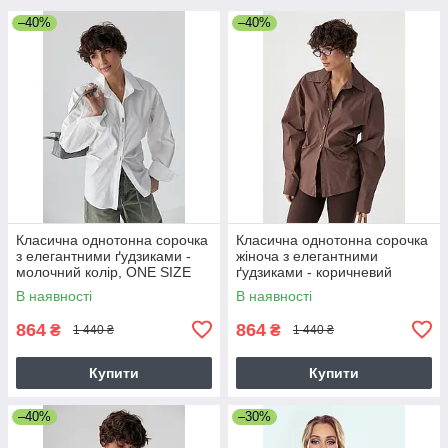
–40%
–40%
Класична однотонна сорочка
Класична однотонна сорочка
з елегантними ґудзиками -
жіноча з елегантними
молочний колір, ONE SIZE
ґудзиками - коричневий
колір, ONE SIZE
В наявності
В наявності
864
864
₴
₴
1 440 ₴
1 440 ₴
Купити
Купити
–40%
–30%