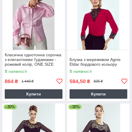
Класична однотонна сорочка
з елегантними ґудзиками -
Блузка з мереживом Agnis
рожевий колір, ONE SIZE
Eldar бордового кольору
В наявності
В наявності
864
584,50
₴
₴
1 440 ₴
835 ₴
Купити
Купити
–30%
–30%