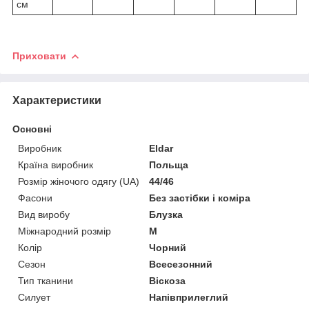
см
Приховати
Характеристики
Основні
Виробник
Eldar
Країна виробник
Польща
Розмір жіночого одягу (UA)
44/46
Фасони
Без застібки і коміра
Вид виробу
Блузка
Міжнародний розмір
M
Колір
Чорний
Сезон
Всесезонний
Тип тканини
Віскоза
Силует
Напівприлеглий