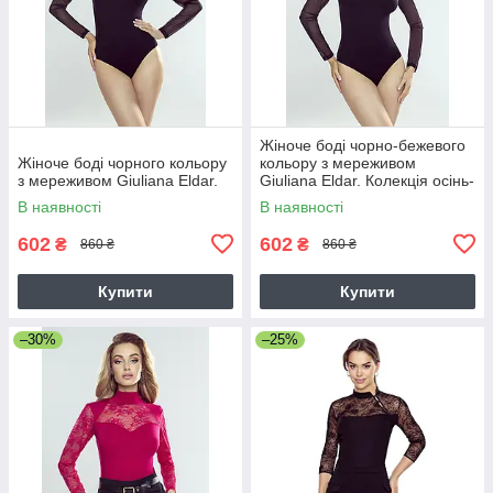
Жіноче боді чорно-бежевого
Жіноче боді чорного кольору
кольору з мереживом
з мереживом Giuliana Eldar.
Giuliana Eldar. Колекція осінь-
зима
В наявності
В наявності
602
602
₴
₴
860 ₴
860 ₴
Купити
Купити
–30%
–25%