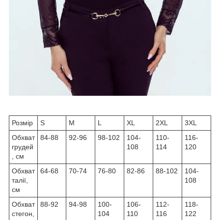
Розмір
S
M
L
XL
2XL
3XL
Обхват
84-88
92-96
98-102
104-
110-
116-
грудей
108
114
120
, см
Обхват
64-68
70-74
76-80
82-86
88-102
104-
талії,
108
см
Обхват
88-92
94-98
100-
106-
112-
118-
стегон,
104
110
116
122