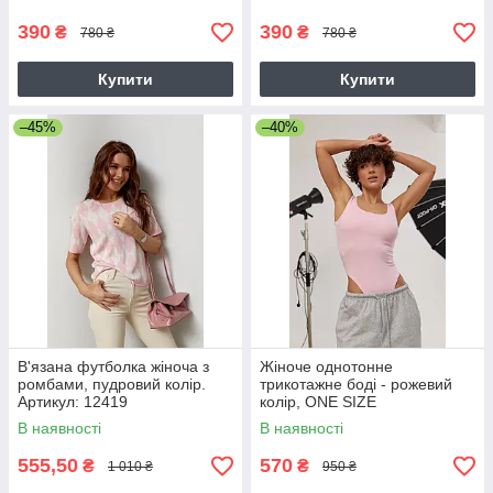
390
390
₴
₴
780 ₴
780 ₴
Купити
Купити
–45%
–40%
В'язана футболка жіноча з
Жіноче однотонне
ромбами, пудровий колір.
трикотажне боді - рожевий
Артикул: 12419
колір, ONE SIZE
В наявності
В наявності
555,50
570
₴
₴
1 010 ₴
950 ₴