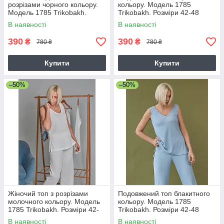
розрізами чорного кольору.
кольору. Модель 1785
Модель 1785 Trikobakh.
Trikobakh. Розміри 42-48
Розмір 42-44
В наявності
В наявності
390
390
₴
₴
780 ₴
780 ₴
Купити
Купити
–50%
–50%
Жіночий топ з розрізами
Подовжений топ блакитного
молочного кольору. Модель
кольору. Модель 1785
1785 Trikobakh. Розміри 42-
Trikobakh. Розміри 42-48
48
В наявності
В наявності