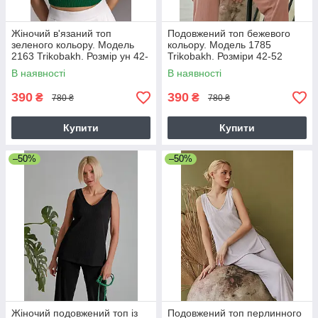
Жіночий в'язаний топ
Подовжений топ бежевого
зеленого кольору. Модель
кольору. Модель 1785
2163 Trikobakh. Розмір ун 42-
Trikobakh. Розміри 42-52
46
В наявності
В наявності
390
390
₴
₴
780 ₴
780 ₴
Купити
Купити
–50%
–50%
Жіночий подовжений топ із
Подовжений топ перлинного