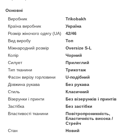
Основні
Виробник
Trikobakh
Країна виробник
Україна
Розмір жіночого одягу (UA)
42/46
Вид виробу
Топ
Міжнародний розмір
Oversize S-L
Колір
Чорний
Силует
Прилеглий
Тип тканини
Трикотаж
Фасон вирізу горловини
U-подібний
Довжина рукава
Без рукава
Стиль
Класичний
Візерунки і принти
Без візерунків і принтів
Застібка
Без застібки
Властивості тканини
Повітропроникність,
Еластичність висока /
Стрейч
Стан
Новий