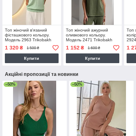
Топ жіночий в'язаний
Топ жіночий ажурний
Топ 
фісташкового кольору.
оливкового кольору.
колі
Модель 2963 Trikobakh
Модель 2471 Trikobakh
2924
1 320
1 152
1 2
₴
₴
1 500 ₴
1 600 ₴
Купити
Купити
Акційні пропозиції та новинки
–50%
–50%