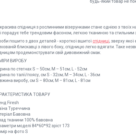
будь-який товар не по
 красива спідниця з рослинними візерунками стане однією з твоїх
ді порадує тебе трендовим фасоном, легкою тканиною та стильним
роби пошито з двох деталей - короткої вшитої
спідниці
, зверху якої
ихованій блискавці з лівого боку, спідницю легко вдягати. Таке н
дницям продемонструвати свій дивовижний смак.
МІРИ ВИРОБУ
ина по стегнах S – 50см; M – 51см; L - 52см
ина по талії/поясу, см S - 32см; M – 34см; L - 36см
жина виробу, см S – 80см; M – 81см; L - 81см
РАКТЕРИСТИКА ТОВАРУ
нд Firesh
аїна Туреччина
теріал Бавовна
лад тканини 100% бавовна
раметри моделі 84*60*92 зріст 173
змір на фото S