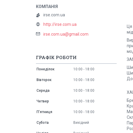
irse.com.ua
http://irse.com.ua
Ця
мі
irse.com.ua@gmail.com
Ви
пр
мо
ГРАФІК РОБОТИ
ЗА
Шир
Понеділок
10:00
18:00
Шир
Дов
Вівторок
10:00
18:00
Середа
10:00
18:00
ХА
Бре
Четвер
10:00
18:00
Кр
Ма
Пʼятниця
10:00
18:00
Ск
Субота
Вихідний
Па
Ро