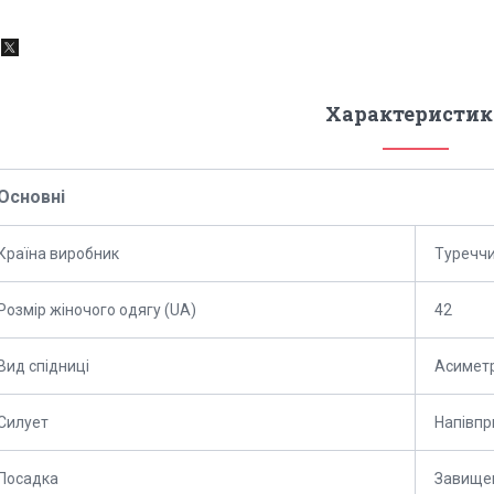
Характеристик
Основні
Країна виробник
Туречч
Розмір жіночого одягу (UA)
42
Вид спідниці
Асимет
Силует
Напівпр
Посадка
Завищен