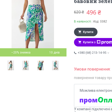
бавовни зеле
496 ₴
620 ₴
В наявності
Код:
5382
Купити
Купити з
–20%
10 днів
+380 (68) 213-14-95
повернення товару пр
У компанії підключені 