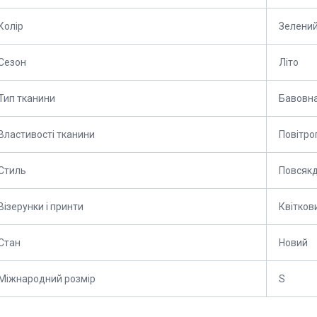
Колір
Зелени
Сезон
Літо
Тип тканини
Бавовн
Властивості тканини
Повітро
Стиль
Повсяк
Візерунки і принти
Квіткови
Стан
Новий
Міжнародний розмір
S