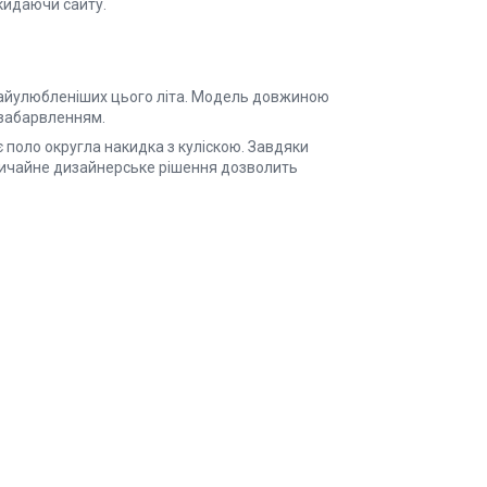
кидаючи сайту.
 найулюбленіших цього літа. Модель довжиною
 забарвленням.
 є поло округла накидка з куліскою. Завдяки
езвичайне дизайнерське рішення дозволить