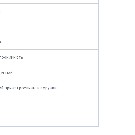
й
а
проникність
денний
й принт і рослинні візерунки