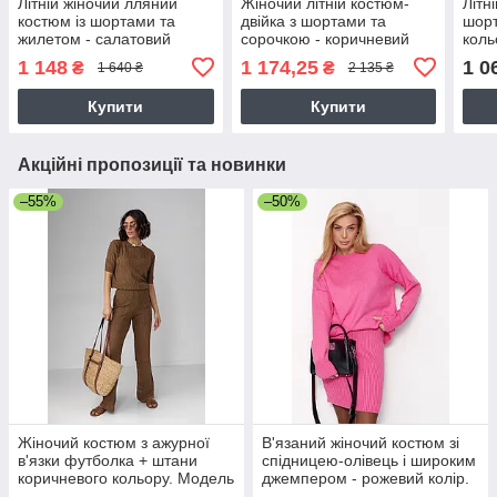
Літній жіночий лляний
Жіночий літній костюм-
Літн
костюм із шортами та
двійка з шортами та
шор
жилетом - салатовий
сорочкою - коричневий
коль
колір, модель 9561
колір, модель 12125
Trik
1 148
1 174,25
1 0
₴
₴
1 640 ₴
2 135 ₴
Купити
Купити
Акційні пропозиції та новинки
–55%
–50%
Жіночий костюм з ажурної
В'язаний жіночий костюм зі
в'язки футболка + штани
спідницею-олівець і широким
коричневого кольору. Модель
джемпером - рожевий колір.
023128
Модель 01018. Oversize S-L