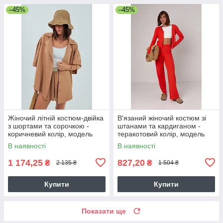
–45%
–45%
Жіночий літній костюм-двійка
В'язаний жіночий костюм зі
з шортами та сорочкою -
штанами та кардиганом -
коричневий колір, модель
теракотовий колір, модель
12125
23129
В наявності
В наявності
1 174,25
827,20
₴
₴
2 135 ₴
1 504 ₴
Купити
Купити
Показати ще