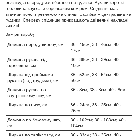
резинку, а спереду застібається на гудзики. Рукави короткі,
горловина кругла, з сорочковим коміром. Спідниця має
втачний пояс із резинкою на спинці. Застібка – центральна на
гудзики. Спереду спідницю прикрашають дві великі накладні
кишені.
Заміри виробу
Довжина переду виробу, см
36 - 45см; 38 - 46см; 40 -
47см
Довжина рукава від
36 - 38см; 38 - 39см; 40 -
горловини, см
40см
Ширина під проймами
36 - 52см; 38 - 54см; 40 -
рукавів (над грудьми), см
56см
Довжина рукава по
36 - 8см; 38 - 8см; 40 - 8см
внутрішньому шву, см
Ширина по низу, см
36 - 24см; 38 - 25см; 40 -
26см
Довжина по боковому шву,
36 - 102см; 38 - 103см; 40 -
см
104см
Ширина по талії/поясу, см
36 - 33см; 38 - 35см; 40 -