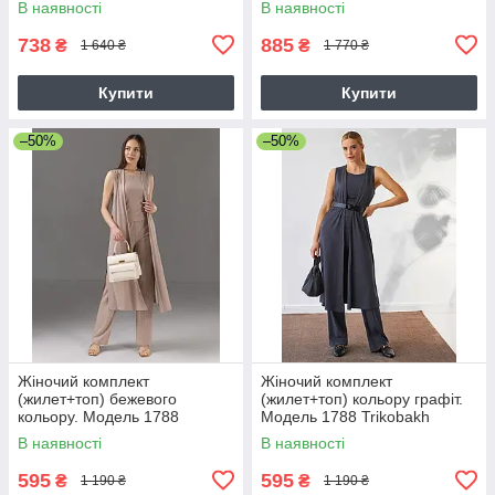
В наявності
В наявності
738
885
₴
₴
1 640 ₴
1 770 ₴
Купити
Купити
–50%
–50%
Жіночий комплект
Жіночий комплект
(жилет+топ) бежевого
(жилет+топ) кольору графіт.
кольору. Модель 1788
Модель 1788 Trikobakh
Trikobakh
В наявності
В наявності
595
595
₴
₴
1 190 ₴
1 190 ₴