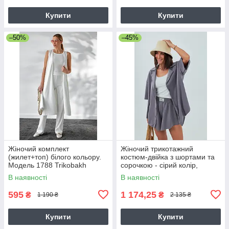
Купити
Купити
–50%
–45%
Жіночий комплект
Жіночий трикотажний
(жилет+топ) білого кольору.
костюм-двійка з шортами та
Модель 1788 Trikobakh
сорочкою - сірий колір,
модель 12125
В наявності
В наявності
595
1 174,25
₴
₴
1 190 ₴
2 135 ₴
Купити
Купити