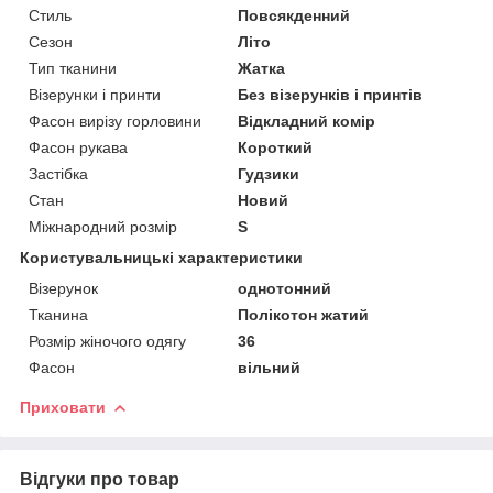
Стиль
Повсякденний
Сезон
Літо
Тип тканини
Жатка
Візерунки і принти
Без візерунків і принтів
Фасон вирізу горловини
Відкладний комір
Фасон рукава
Короткий
Застібка
Гудзики
Стан
Новий
Міжнародний розмір
S
Користувальницькі характеристики
Візерунок
однотонний
Тканина
Полікотон жатий
Розмір жіночого одягу
36
Фасон
вільний
Приховати
Відгуки про товар