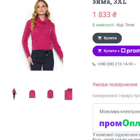
зима, 3XL
1 833 ₴
В наявності
Код:
Torna
Купити
Купити з
+380 (68) 213-14-95
повернення товару пр
У компанії підключені 
будь-який товар не по