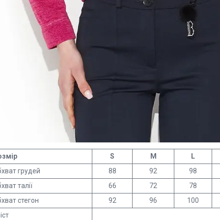
озмір
S
M
L
хват грудей
88
92
98
хват талії
66
72
78
хват стегон
92
96
100
іст