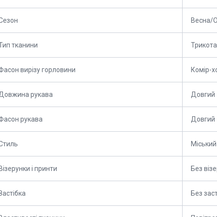
Сезон
Весна/О
Тип тканини
Трикот
Фасон вирізу горловини
Комір-х
Довжина рукава
Довгий
Фасон рукава
Довгий
Стиль
Міський
Візерунки і принти
Без візе
Застібка
Без зас