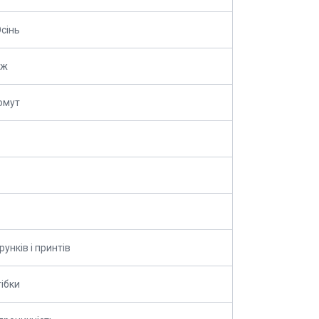
сінь
аж
омут
рунків і принтів
тібки