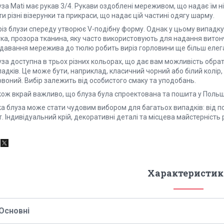
уза Mati має рукав 3/4. Рукави оздоблені мереживом, що надає їм
и різні візерунки та прикраси, що надає цій частині одягу шарму.
різ блузи спереду утворює V-подібну форму. Однак у цьому випадку
ка, прозора тканина, яку часто використовують для надання витонч
давання мережива до тюлю робить виріз горловини ще більш елег
за доступна в трьох різних кольорах, що дає вам можливість обрат
адків. Це може бути, наприклад, класичний чорний або білий колір, 
воний. Вибір залежить від особистого смаку та уподобань.
кож вкрай важливо, що блуза була спроектована та пошита у Польщ
ка блуза може стати чудовим вибором для багатьох випадків: від п
т. Індивідуальний крій, декоративні деталі та місцева майстерніст
Характеристик
Основні