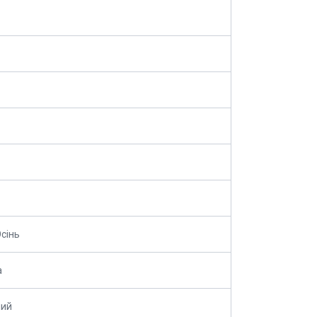
сінь
а
лий