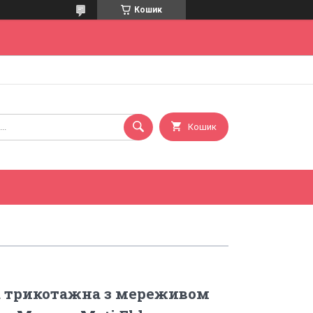
Кошик
Кошик
а трикотажна з мереживом