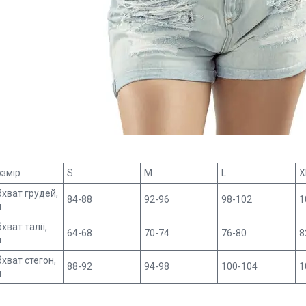
змір
S
M
L
X
хват грудей,
84-88
92-96
98-102
1
м
хват талії,
64-68
70-74
76-80
8
м
хват стегон,
88-92
94-98
100-104
1
м