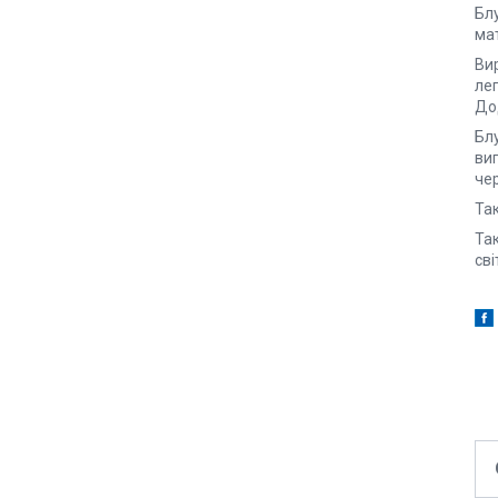
Бл
мат
Ви
лег
До
Блу
вип
чер
Та
Та
сві