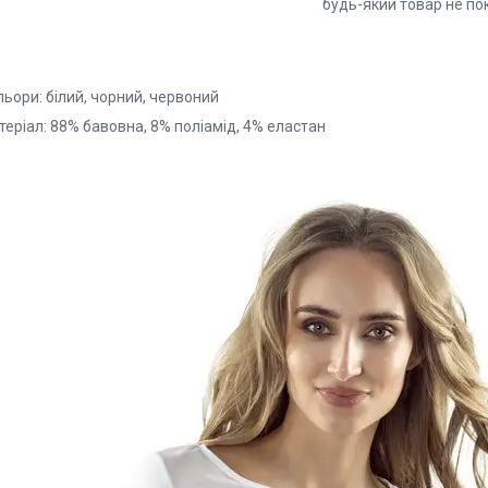
будь-який товар не по
ьори: білий, чорний, червоний
еріал: 88% бавовна, 8% поліамід, 4% еластан