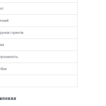
рті
ичний
рунків і принтів
ва
проникність
тібки
овлення