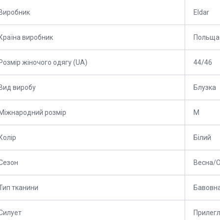
Виробник
Eldar
Країна виробник
Польща
Розмір жіночого одягу (UA)
44/46
Вид виробу
Блузка
Міжнародний розмір
M
Колір
Білий
Сезон
Весна/О
Тип тканини
Бавовн
Силует
Прилег