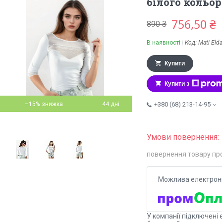
білого кольор
756,50 ₴
890 ₴
В наявності
Код:
Mati Elda
Купити
Купити з
–15%
44 дні
+380 (68) 213-14-95
повернення товару пр
У компанії підключені 