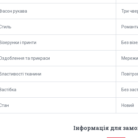
Фасон рукава
Три чве
Стиль
Романт
Візерунки і принти
Без візе
Оздоблення та прикраси
Мережи
Властивості тканини
Повітро
Застібка
Без зас
Стан
Новий
Інформація для зам