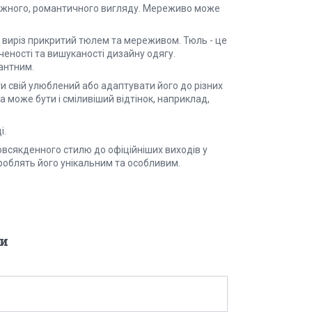
 ніжного, романтичного вигляду. Мереживо може
 виріз прикритий тюлем та мереживом. Тюль - це
еності та вишуканості дизайну одягу.
антним.
и свій улюблений або адаптувати його до різних
а може бути і сміливіший відтінок, наприклад,
і.
овсякденного стилю до офіційніших виходів у
ь роблять його унікальним та особливим.
и