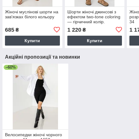
Жіночі муслінові шорти на
Шорти жіночі джинсові з
Жіно
зав'язках білого кольору
ефектом two-tone coloring
розр
— гірчичний колір.
34
685
1 220
1 1
₴
₴
Купити
Купити
Акційні пропозиції та новинки
–60%
Велосипедки жіночі чорного