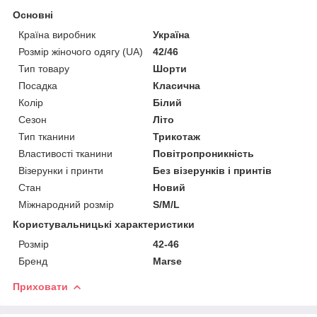
Основні
Країна виробник
Україна
Розмір жіночого одягу (UA)
42/46
Тип товару
Шорти
Посадка
Класична
Колір
Білий
Сезон
Літо
Тип тканини
Трикотаж
Властивості тканини
Повітропроникність
Візерунки і принти
Без візерунків і принтів
Стан
Новий
Міжнародний розмір
S/M/L
Користувальницькі характеристики
Розмір
42-46
Бренд
Marse
Приховати