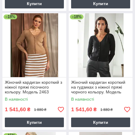
Купити
Купити
–18%
–18%
Жіночий кардиган короткий з
Жіночий кардиган короткий
ніжної пряжі пісочного
на гудзиках з ніжної пряжі
кольору. Модель 2463
чорного кольору. Модель
Trikobakh
2463 Trikobakh
В наявності
В наявності
1 541,60
1 541,60
₴
₴
1 880 ₴
1 880 ₴
Купити
Купити