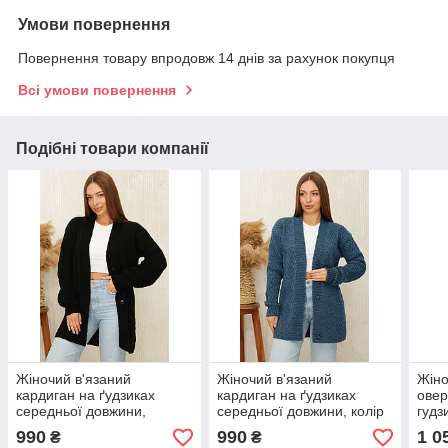
Умови повернення
Повернення товару впродовж 14 днів за рахунок покупця
Всі умови повернення
Подібні товари компанії
Жіночий в'язаний
Жіночий в'язаний
Жіно
кардиган на ґудзиках
кардиган на ґудзиках
овер
середньої довжини,
середньої довжини, колір
гудз
чорний колір. Модель 230
джинс. Модель 230
коль
990
990
1 0
₴
₴
Розм