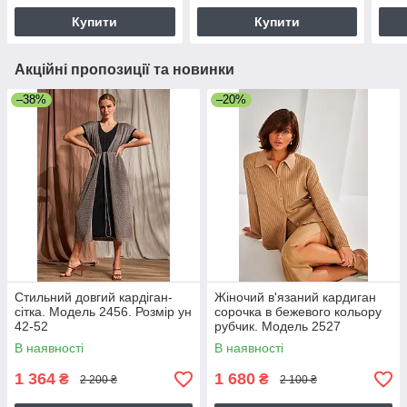
Купити
Купити
Акційні пропозиції та новинки
–38%
–20%
Стильний довгий кардіган-
Жіночий в'язаний кардиган
сітка. Модель 2456. Розмір ун
сорочка в бежевого кольору
42-52
рубчик. Модель 2527
Trikobakh.
В наявності
В наявності
1 364
1 680
₴
₴
2 200 ₴
2 100 ₴