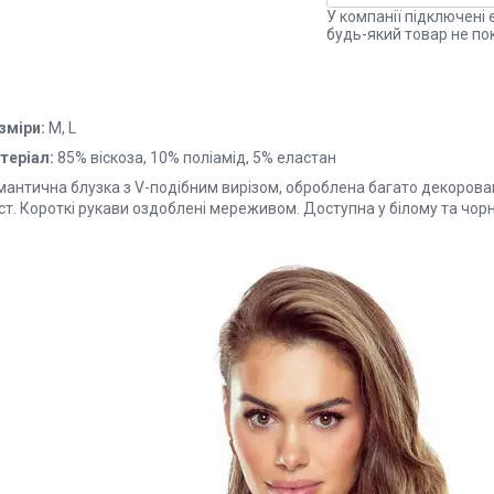
У компанії підключені 
будь-який товар не по
зміри:
M, L
теріал:
85% віскоза, 10% поліамід, 5% еластан
мантична блузка з V-подібним вирізом, оброблена багато декоро
т. Короткі рукави оздоблені мереживом. Доступна у білому та чорн