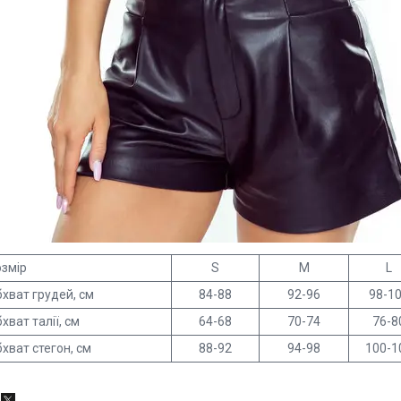
змір
S
M
L
хват грудей, см
84-88
92-96
98-1
хват талії, см
64-68
70-74
76-8
хват стегон, см
88-92
94-98
100-1