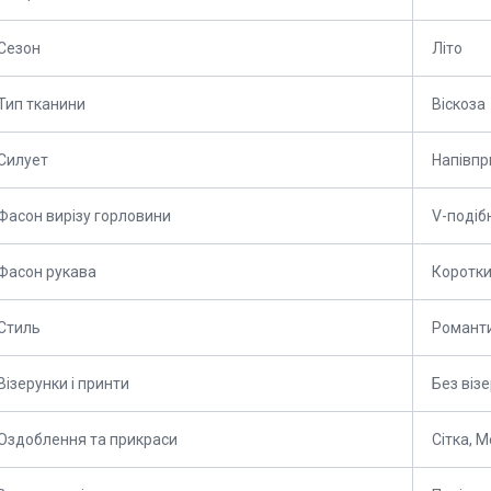
Сезон
Літо
Тип тканини
Віскоза
Силует
Напівпр
Фасон вирізу горловини
V-подіб
Фасон рукава
Коротк
Стиль
Романт
Візерунки і принти
Без візе
Оздоблення та прикраси
Сітка, 