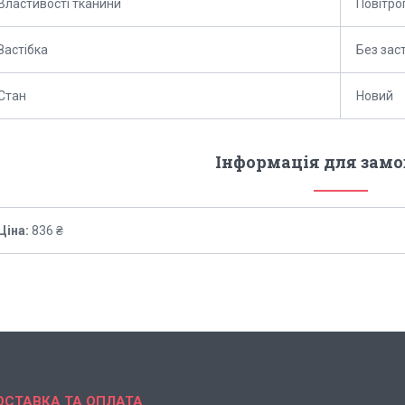
Властивості тканини
Повітро
Застібка
Без зас
Стан
Новий
Інформація для зам
Ціна:
836 ₴
ОСТАВКА ТА ОПЛАТА