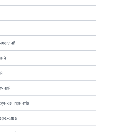
илеглий
ний
ий
ичний
рунків і принтів
Мережива