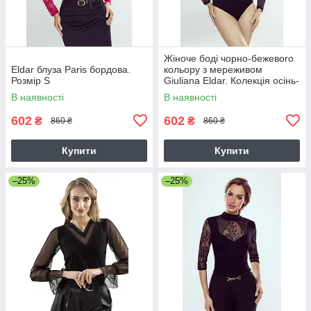
Жіноче боді чорно-бежевого
Eldar блуза Paris бордова.
кольору з мереживом
Розмір S
Giuliana Eldar. Колекція осінь-
зима
В наявності
В наявності
602
602
₴
₴
860 ₴
860 ₴
Купити
Купити
–25%
–25%