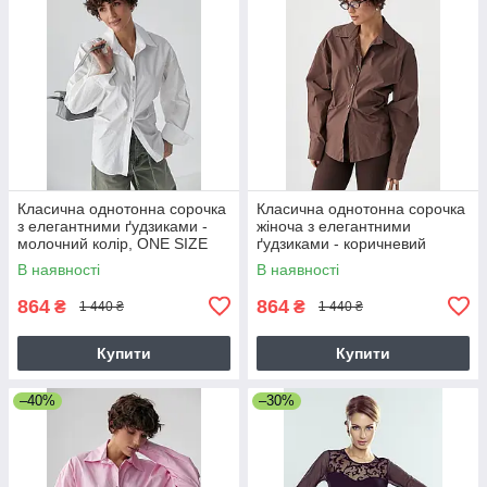
Класична однотонна сорочка
Класична однотонна сорочка
з елегантними ґудзиками -
жіноча з елегантними
молочний колір, ONE SIZE
ґудзиками - коричневий
колір, ONE SIZE
В наявності
В наявності
864
864
₴
₴
1 440 ₴
1 440 ₴
Купити
Купити
–40%
–30%