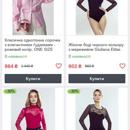
Класична однотонна сорочка
з елегантними ґудзиками -
Жіноче боді чорного кольору
рожевий колір, ONE SIZE
з мереживом Giuliana Eldar.
В наявності
В наявності
864
602
₴
₴
1 440 ₴
860 ₴
Купити
Купити
–30%
–30%