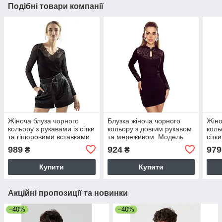
Подібні товари компанії
Жіноча блуза чорного
Блузка жіноча чорного
Жіно
кольору з рукавами із сітки
кольору з довгим рукавом
коль
та гіпюровими вставками.
та мереживом. Модель
сітк
Модель Giulietta Eldar
Nadira Eldar.
Моде
989
924
979
₴
₴
Купити
Купити
Акційні пропозиції та новинки
–40%
–40%