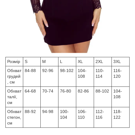
Розмір
S
M
L
XL
2XL
3XL
Обхват
84-88
92-96
98-102
104-
110-
116-
грудей
108
114
120
, см
Обхват
64-68
70-74
76-80
82-86
88-102
104-
талії,
108
см
Обхват
88-92
94-98
100-
106-
112-
118-
стегон,
104
110
116
122
см