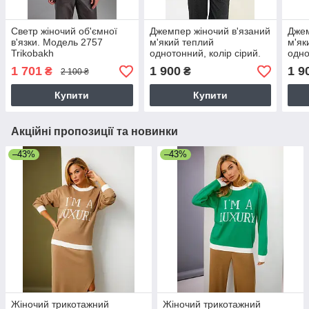
Светр жіночий об'ємної
Джемпер жіночий в'язаний
Джем
в'язки. Модель 2757
м'який теплий
м'як
Trikobakh
однотонний, колір сірий.
одно
Модель 2844 Trikobakh
капу
1 701
1 900
1 9
₴
₴
2 100 ₴
Trik
Купити
Купити
Акційні пропозиції та новинки
–43%
–43%
Жіночий трикотажний
Жіночий трикотажний