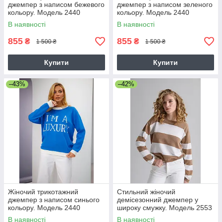
джемпер з написом бежевого
джемпер з написом зеленого
кольору. Модель 2440
кольору. Модель 2440
Trikobakh
Trikobakh
В наявності
В наявності
855
855
₴
₴
1 500 ₴
1 500 ₴
Купити
Купити
–43%
–42%
Жіночий трикотажний
Стильний жіночий
джемпер з написом синього
демісезонний джемпер у
кольору. Модель 2440
широку смужку. Модель 2553
Trikobakh
бежево-молочний
В наявності
В наявності