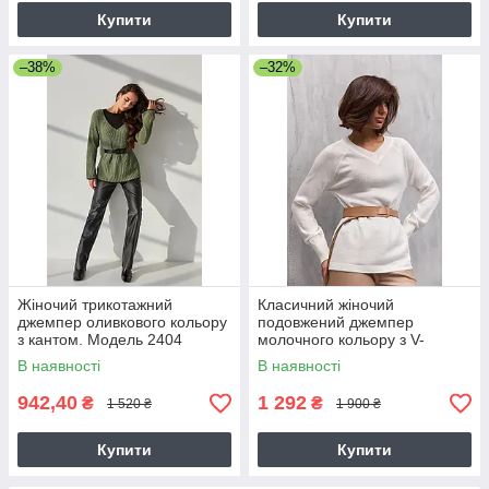
Купити
Купити
–38%
–32%
Жіночий трикотажний
Класичний жіночий
джемпер оливкового кольору
подовжений джемпер
з кантом. Модель 2404
молочного кольору з V-
Trikobakh
вирізом. Модель 2712
В наявності
В наявності
942,40
1 292
₴
₴
1 520 ₴
1 900 ₴
Купити
Купити