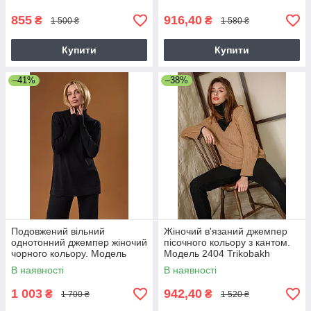
855
916,40
₴
₴
1 500 ₴
1 580 ₴
Купити
Купити
–41%
–38%
Подовжений вільний
Жіночий в'язаний джемпер
однотонний джемпер жіночий
пісочного кольору з кантом.
чорного кольору. Модель
Модель 2404 Trikobakh
2706 Trikobakh
В наявності
В наявності
1 003
942,40
₴
₴
1 700 ₴
1 520 ₴