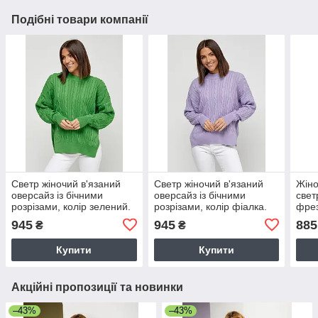
Подібні товари компанії
Светр жіночий в'язаний
Светр жіночий в'язаний
Жіно
оверсайз із бічними
оверсайз із бічними
свет
розрізами, колір зелений.
розрізами, колір фіалка.
фрез
Модель 247
Модель 247
945
945
885
₴
₴
Купити
Купити
Акційні пропозиції та новинки
–43%
–43%