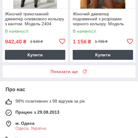
Жіночий трикотажний
Жіночий джемпер
джемпер оливкового кольору
подовжений з розрізами
з кантом. Модель 2404
чорного кольору. Модель
Trikobakh
2442 Trikobakh
В наявності
В наявності
942,40
1 156
₴
₴
1 520 ₴
1 700 ₴
Купити
Купити
Показати ще
Про нас
98% позитивних з 98 відгуків за рік
Працює з 29.08.2013
м. Одеса
Одеса, Україна