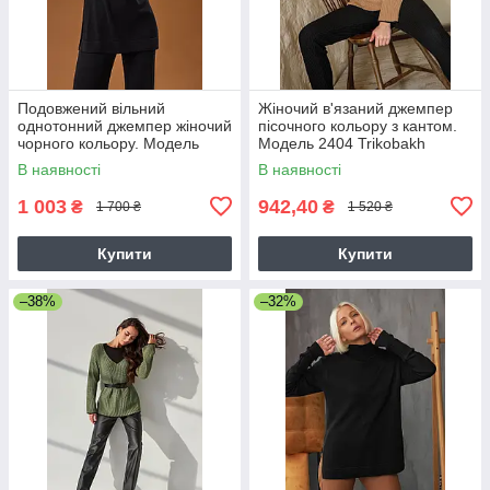
Подовжений вільний
Жіночий в'язаний джемпер
однотонний джемпер жіночий
пісочного кольору з кантом.
чорного кольору. Модель
Модель 2404 Trikobakh
2706 Trikobakh
В наявності
В наявності
1 003
942,40
₴
₴
1 700 ₴
1 520 ₴
Купити
Купити
–38%
–32%