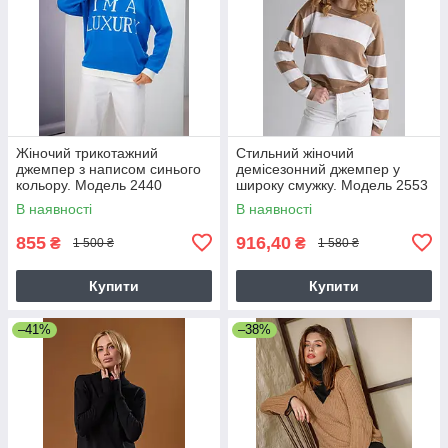
Жіночий трикотажний
Стильний жіночий
джемпер з написом синього
демісезонний джемпер у
кольору. Модель 2440
широку смужку. Модель 2553
Trikobakh
бежево-молочний
В наявності
В наявності
855
916,40
₴
₴
1 500 ₴
1 580 ₴
Купити
Купити
–41%
–38%