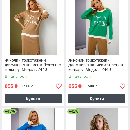
Жіночий трикотажний
Жіночий трикотажний
джемпер з написом бежевого
джемпер з написом зеленого
кольору. Модель 2440
кольору. Модель 2440
Trikobakh
Trikobakh
В наявності
В наявності
855
855
₴
₴
1 500 ₴
1 500 ₴
Купити
Купити
–43%
–42%