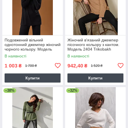
Подовжений вільний
Жіночий в'язаний джемпер
однотонний джемпер жіночий
пісочного кольору з кантом.
чорного кольору. Модель
Модель 2404 Trikobakh
2706 Trikobakh
В наявності
В наявності
1 003
942,40
₴
₴
1 700 ₴
1 520 ₴
Купити
Купити
–38%
–32%