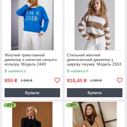
Жіночий трикотажний
Стильний жіночий
джемпер з написом синього
демісезонний джемпер у
кольору. Модель 2440
широку смужку. Модель 2553
Trikobakh
бежево-молочний
В наявності
В наявності
855
916,40
₴
₴
1 500 ₴
1 580 ₴
Купити
Купити
–41%
–38%