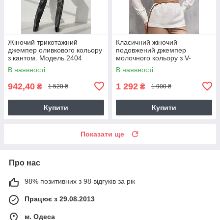
Жіночий трикотажний
Класичний жіночий
джемпер оливкового кольору
подовжений джемпер
з кантом. Модель 2404
молочного кольору з V-
Trikobakh
вирізом. Модель 2712
В наявності
В наявності
942,40
1 292
₴
₴
1 520 ₴
1 900 ₴
Купити
Купити
Показати ще
Про нас
98% позитивних з 98 відгуків за рік
Працює з 29.08.2013
м. Одеса