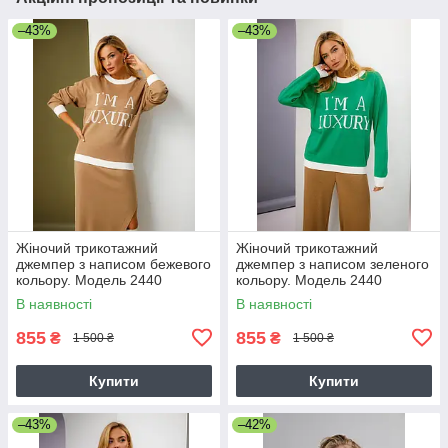
–43%
–43%
Жіночий трикотажний
Жіночий трикотажний
джемпер з написом бежевого
джемпер з написом зеленого
кольору. Модель 2440
кольору. Модель 2440
Trikobakh
Trikobakh
В наявності
В наявності
855
855
₴
₴
1 500 ₴
1 500 ₴
Купити
Купити
–43%
–42%