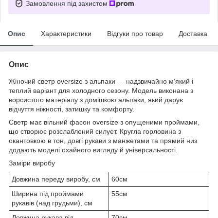
Замовлення під захистом
Опис
Характеристики
Відгуки про товар
Доставка
Опис
Жіночий светр oversize з альпаки — надзвичайно м’який і
теплий варіант для холодного сезону. Модель виконана з
ворсистого матеріалу з домішкою альпаки, який дарує
відчуття ніжності, затишку та комфорту.
Светр має вільний фасон oversize з опущеними проймами,
що створює розслаблений силует. Кругла горловина з
окантовкою в тон, довгі рукави з манжетами та прямий низ
додають моделі охайного вигляду й універсальності.
Заміри виробу
Довжина переду виробу, см
60см
Ширина під проймами
55см
рукавів (над грудьми), см
Довжина рукава від
70см