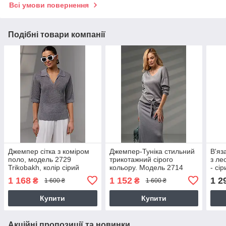
Всі умови повернення
Подібні товари компанії
Джемпер сітка з коміром
Джемпер-Туніка стильний
В'яз
поло, модель 2729
трикотажний сірого
з л
Trikobakh, колір сірий
кольору. Модель 2714
- сі
609
1 168
1 152
1 2
₴
₴
1 600 ₴
1 600 ₴
Купити
Купити
Акційні пропозиції та новинки