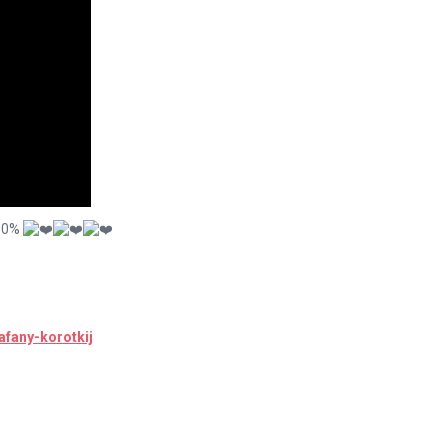
-10%
afany-korotkij