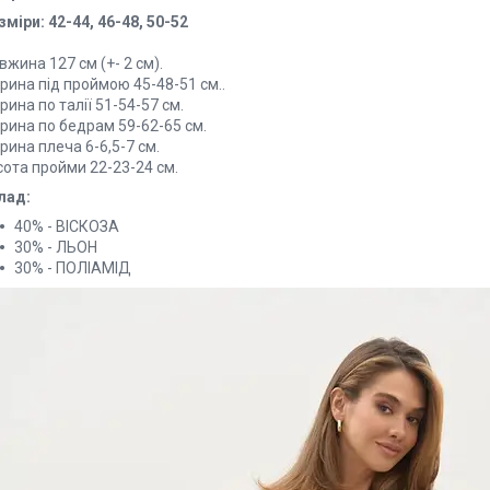
міри: 42-44, 46-48, 50-52
жина 127 см (+- 2 см).
рина під проймою 45-48-51 см..
ина по талії 51-54-57 см.
рина по бедрам 59-62-65 см.
ина плеча 6-6,5-7 см.
сота пройми 22-23-24 см.
лад:
40% - ВІСКОЗА
30% - ЛЬОН
30% - ПОЛІАМІД