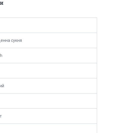
и
енна сукня
kh
ий
т