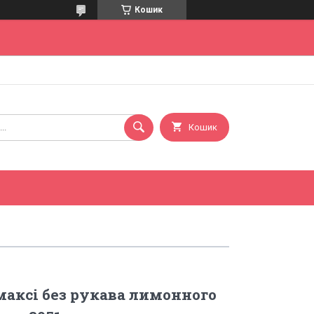
Кошик
Кошик
максі без рукава лимонного