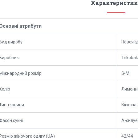
Характеристик
Основні атрибути
Вид виробу
Повсякд
Виробник
Trikoba
Міжнародний розмір
S-M
Колір
Лимонн
Тип тканини
Віскоза
Фасон сукні
А-силуе
Розмір жіночого одягу (UA)
42/44