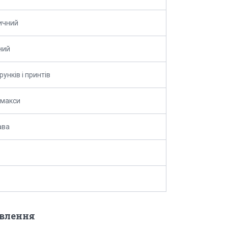
ичний
ний
рунків і принтів
 макси
ава
овлення