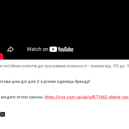
 постійних клієнтів діє программа лояльності - знижки від -5% до 
птова ціна діє для 2-х різних одиниць бренду!
і моделі літніх суконь:
https://irse.com.ua/ua/g4571662-platya-sar