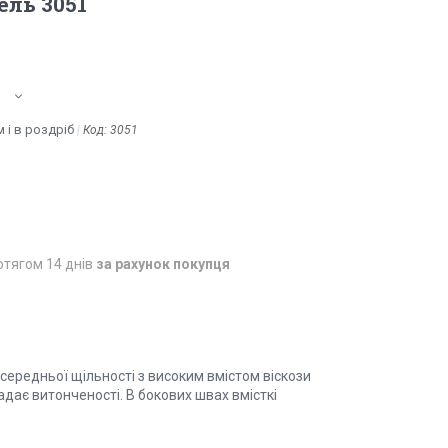
ель 3051
 і в роздріб
Код:
3051
отягом 14 днів
за рахунок покупця
середньої щільності з високим вмістом віскози
адає витонченості. В бокових швах вмісткі