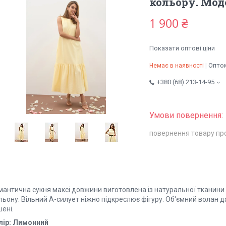
кольору. Мод
1 900 ₴
Показати оптові ціни
Оптом
Немає в наявності
+380 (68) 213-14-95
повернення товару пр
мантична сукня максі довжини виготовлена із натуральної тканини 
льону. Вільний А-силует ніжно підкреслює фігуру. Об'ємний волан д
ені.
лір: Лимонний