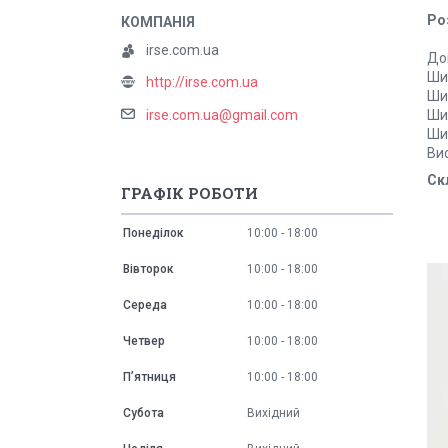
Роз
irse.com.ua
Дов
Ши
http://irse.com.ua
Шир
irse.com.ua@gmail.com
Ши
Шир
Ви
Ск
ГРАФІК РОБОТИ
Понеділок
10:00
18:00
Вівторок
10:00
18:00
Середа
10:00
18:00
Четвер
10:00
18:00
Пʼятниця
10:00
18:00
Субота
Вихідний