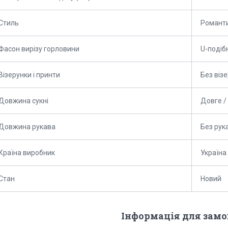
Стиль
Романт
Фасон вирізу горловини
U-подіб
Візерунки і принти
Без візе
Довжина сукні
Довге /
Довжина рукава
Без рук
Країна виробник
Україна
Стан
Новий
Інформація для зам