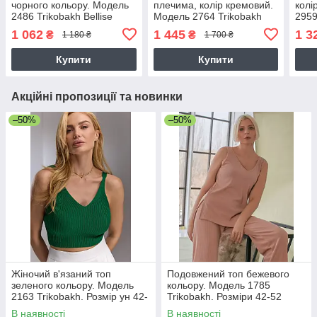
чорного кольору. Модель
плечима, колір кремовий.
колі
2486 Trikobakh Bellise
Модель 2764 Trikobakh
2959
1 062
1 445
1 3
₴
₴
1 180 ₴
1 700 ₴
Купити
Купити
Акційні пропозиції та новинки
–50%
–50%
Жіночий в'язаний топ
Подовжений топ бежевого
зеленого кольору. Модель
кольору. Модель 1785
2163 Trikobakh. Розмір ун 42-
Trikobakh. Розміри 42-52
46
В наявності
В наявності