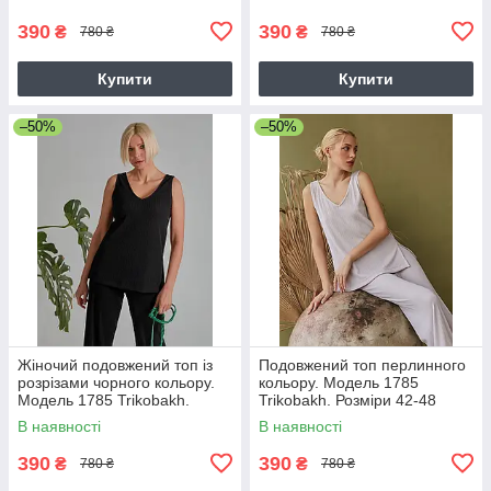
390
390
₴
₴
780 ₴
780 ₴
Купити
Купити
–50%
–50%
Жіночий подовжений топ із
Подовжений топ перлинного
розрізами чорного кольору.
кольору. Модель 1785
Модель 1785 Trikobakh.
Trikobakh. Розміри 42-48
Розмір 42-44
В наявності
В наявності
390
390
₴
₴
780 ₴
780 ₴