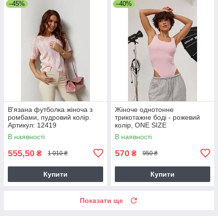
–45%
–40%
В'язана футболка жіноча з
Жіноче однотонне
ромбами, пудровий колір.
трикотажне боді - рожевий
Артикул: 12419
колір, ONE SIZE
В наявності
В наявності
555,50
570
₴
₴
1 010 ₴
950 ₴
Купити
Купити
Показати ще