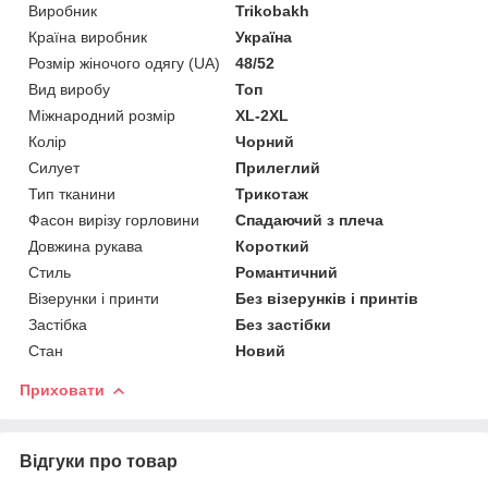
Виробник
Trikobakh
Країна виробник
Україна
Розмір жіночого одягу (UA)
48/52
Вид виробу
Топ
Міжнародний розмір
XL-2XL
Колір
Чорний
Силует
Прилеглий
Тип тканини
Трикотаж
Фасон вирізу горловини
Спадаючий з плеча
Довжина рукава
Короткий
Стиль
Романтичний
Візерунки і принти
Без візерунків і принтів
Застібка
Без застібки
Стан
Новий
Приховати
Відгуки про товар