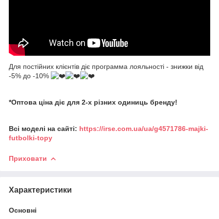
Для постійних клієнтів діє программа лояльності - знижки від
-5% до -10%
*Оптова ціна діє для 2-х різних одиниць бренду!
Всі моделі на сайті:
https://irse.com.ua/ua/g4571786-majki-
futbolki-topy
Приховати
Характеристики
Основні