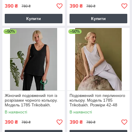
390
390
₴
₴
780 ₴
780 ₴
Купити
Купити
–50%
–50%
Жіночий подовжений топ із
Подовжений топ перлинного
розрізами чорного кольору.
кольору. Модель 1785
Модель 1785 Trikobakh.
Trikobakh. Розміри 42-48
Розмір 42-44
В наявності
В наявності
390
390
₴
₴
780 ₴
780 ₴