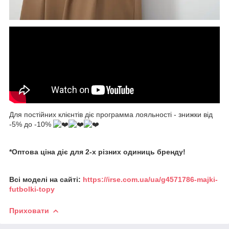
Для постійних клієнтів діє программа лояльності - знижки від
-5% до -10%
*Оптова ціна діє для 2-х різних одиниць бренду!
Всі моделі на сайті:
https://irse.com.ua/ua/g4571786-majki-
futbolki-topy
Приховати