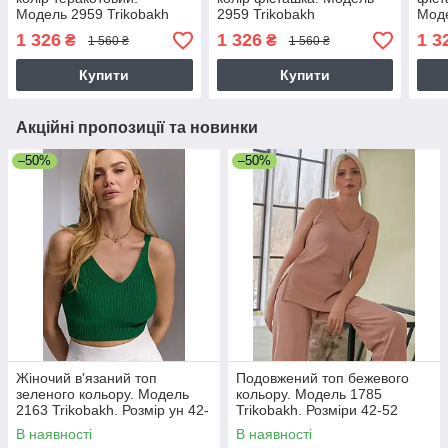
Модель 2959 Trikobakh
2959 Trikobakh
Моде
1 326
1 326
1 3
₴
₴
1 560 ₴
1 560 ₴
Купити
Купити
Акційні пропозиції та новинки
–50%
–50%
Жіночий в'язаний топ
Подовжений топ бежевого
зеленого кольору. Модель
кольору. Модель 1785
2163 Trikobakh. Розмір ун 42-
Trikobakh. Розміри 42-52
46
В наявності
В наявності