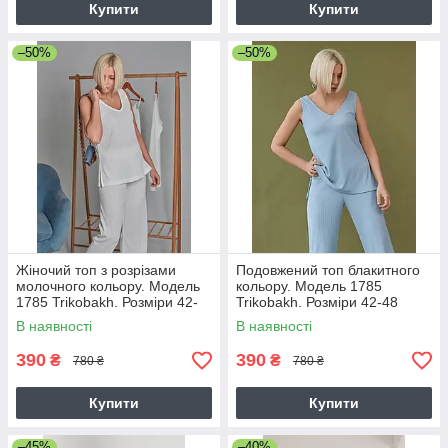
Купити
Купити
–50%
–50%
Жіночий топ з розрізами
Подовжений топ блакитного
молочного кольору. Модель
кольору. Модель 1785
1785 Trikobakh. Розміри 42-
Trikobakh. Розміри 42-48
48
В наявності
В наявності
390
390
₴
₴
780 ₴
780 ₴
Купити
Купити
–45%
–40%