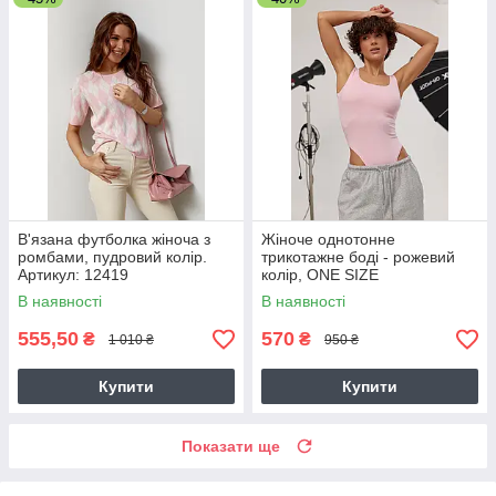
В'язана футболка жіноча з
Жіноче однотонне
ромбами, пудровий колір.
трикотажне боді - рожевий
Артикул: 12419
колір, ONE SIZE
В наявності
В наявності
555,50
570
₴
₴
1 010 ₴
950 ₴
Купити
Купити
Показати ще