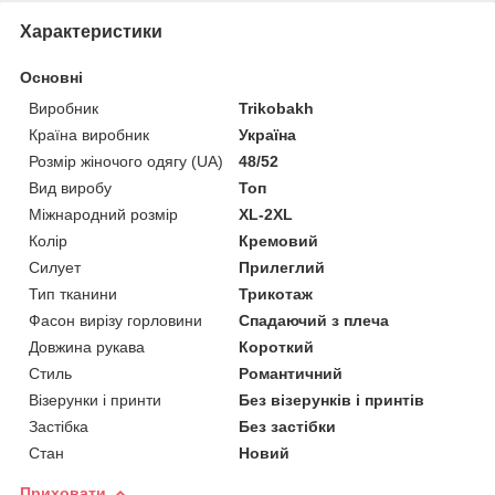
Характеристики
Основні
Виробник
Trikobakh
Країна виробник
Україна
Розмір жіночого одягу (UA)
48/52
Вид виробу
Топ
Міжнародний розмір
XL-2XL
Колір
Кремовий
Силует
Прилеглий
Тип тканини
Трикотаж
Фасон вирізу горловини
Спадаючий з плеча
Довжина рукава
Короткий
Стиль
Романтичний
Візерунки і принти
Без візерунків і принтів
Застібка
Без застібки
Стан
Новий
Приховати