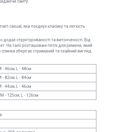
кидаючи сайту.
art-casual, яка поєднує класику та легкість
о додає структурованості та витонченості. Від
т. На талії розташовані петлі для ременя, який
 спинка зберігає стриманий та охайний вигляд.
M - 46см; L - 48см
M - 82см; L - 84см
M - 44см; L - 46см
 M - 125см; L - 126см
а