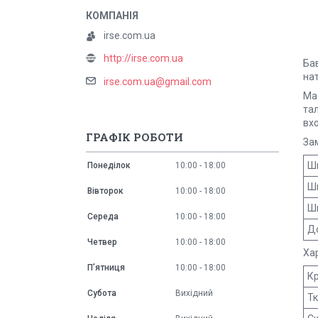
irse.com.ua
http://irse.com.ua
Бав
на
irse.com.ua@gmail.com
Має
тал
вхо
ГРАФІК РОБОТИ
За
Ши
Понеділок
10:00
18:00
Ш
Вівторок
10:00
18:00
Ши
Середа
10:00
18:00
Д
Четвер
10:00
18:00
Ха
Пʼятниця
10:00
18:00
Кр
Субота
Вихідний
Т