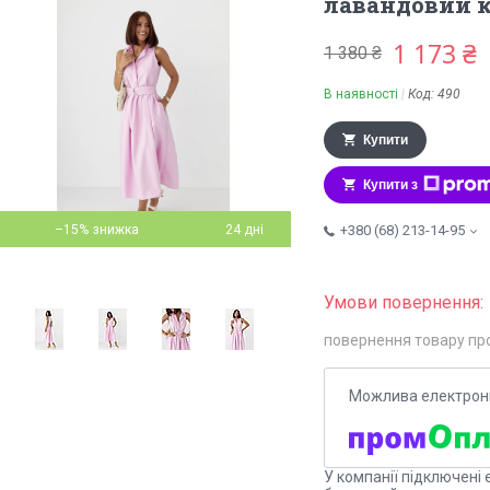
лавандовий к
1 173 ₴
1 380 ₴
В наявності
Код:
490
Купити
Купити з
–15%
24 дні
+380 (68) 213-14-95
повернення товару пр
У компанії підключені 