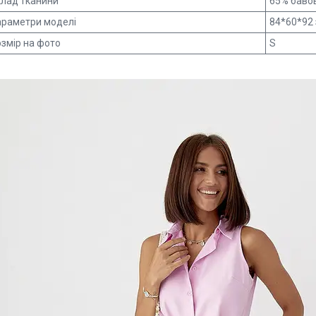
клад тканини
65% бавов
араметри моделі
84*60*92 
змір на фото
S