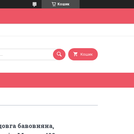
Кошик
Кошик
довга бавовняна,