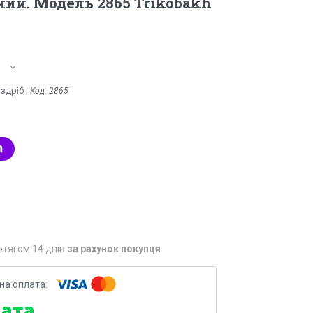
ний. Модель 2865 Trikobakh
оздріб
Код:
2865
отягом 14 днів
за рахунок покупця