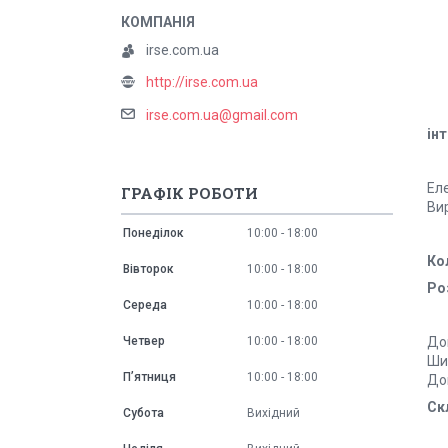
irse.com.ua
http://irse.com.ua
irse.com.ua@gmail.com
ін
Еле
ГРАФІК РОБОТИ
Вир
Понеділок
10:00
18:00
Ко
Вівторок
10:00
18:00
Роз
Середа
10:00
18:00
Четвер
10:00
18:00
Дов
Шир
Пʼятниця
10:00
18:00
Дов
Ск
Субота
Вихідний