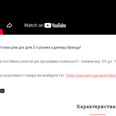
птова ціна діє для 2-х різних одиниць бренду!
 постійних клієнтів діє программа лояльності - знижки від -5% до 
сь асортимент товару ви знайдете тут:
https://irse.com.ua/ua/product
Характеристик