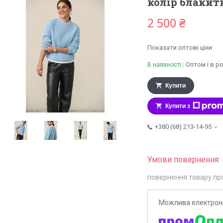
колір блакит
2 500 ₴
Показати оптові ціни
Оптом і в р
В наявності
Купити
Купити з
+380 (68) 213-14-95
повернення товару пр