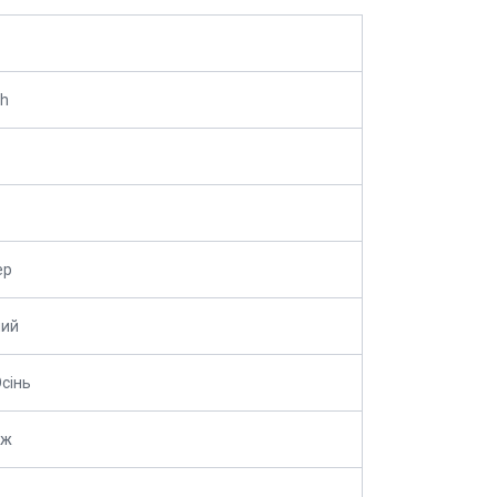
kh
ер
ний
сінь
аж