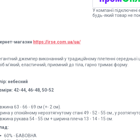
У компанії підключені 
будь-який товар не по
тернет-магазин
https://irse.com.ua/ua/
гантний джемпер виконанний у традиційному плетенні середньої щіл
іб м'який, еластичний, приємний до тіла, гарно тримає форму.
лір: небесний
міри: 42-44, 46-48, 50-52
жина 63 - 66 - 69 см (+- 2 см).
ина у спокійному нерозтягнутому стані 49 - 52 - 55 см., у розтягнутом
жина рукава 54 - 55 см + ширина плеча 13 - 14 - 15 см.
лад:
60% - БАВОВНА