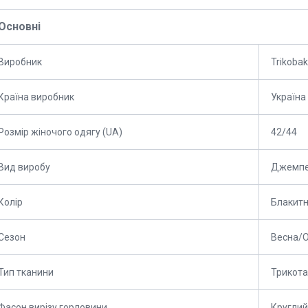
Основні
Виробник
Trikoba
Країна виробник
Україна
Розмір жіночого одягу (UA)
42/44
Вид виробу
Джемп
Колір
Блакит
Сезон
Весна/О
Тип тканини
Трикот
Фасон вирізу горловини
Круглий