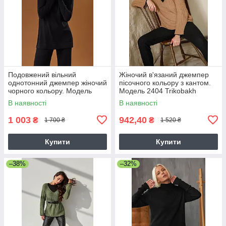
Подовжений вільний
Жіночий в'язаний джемпер
однотонний джемпер жіночий
пісочного кольору з кантом.
чорного кольору. Модель
Модель 2404 Trikobakh
2706 Trikobakh
В наявності
В наявності
1 003
942,40
₴
₴
1 700 ₴
1 520 ₴
Купити
Купити
–38%
–32%