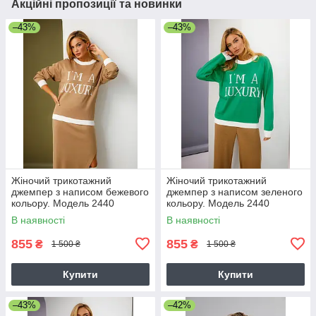
Акційні пропозиції та новинки
–43%
–43%
Жіночий трикотажний
Жіночий трикотажний
джемпер з написом бежевого
джемпер з написом зеленого
кольору. Модель 2440
кольору. Модель 2440
Trikobakh
Trikobakh
В наявності
В наявності
855
855
₴
₴
1 500 ₴
1 500 ₴
Купити
Купити
–43%
–42%