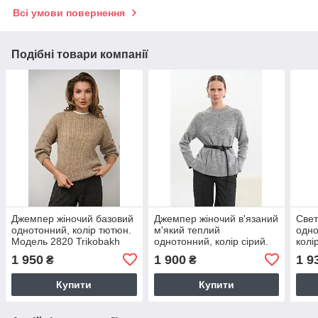
Всі умови повернення
Подібні товари компанії
Джемпер жіночий базовий
Джемпер жіночий в'язаний
Свет
однотонний, колір тютюн.
м'який теплий
одно
Модель 2820 Trikobakh
однотонний, колір сірий.
колі
Модель 2844 Trikobakh
Моде
1 950
1 900
1 9
₴
₴
Купити
Купити