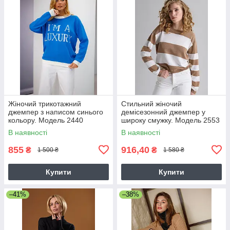
Жіночий трикотажний
Стильний жіночий
джемпер з написом синього
демісезонний джемпер у
кольору. Модель 2440
широку смужку. Модель 2553
Trikobakh
бежево-молочний
В наявності
В наявності
855
916,40
₴
₴
1 500 ₴
1 580 ₴
Купити
Купити
–41%
–38%