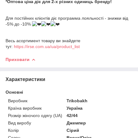
*Оптова ціна діє для 2-х різних одиниць бренду!
Для постійних клієнтів діє программа лояльності - знижки від
-5% до -10%
Весь асортимент товару ви знайдете
тут:
https://irse.com.ua/ua/product_list
Приховати
Характеристики
Основні
Виробник
Trikobakh
Країна виробник
Україна
Розмір жіночого одягу (UA)
42/44
Вид виробу
Джемпер
Колір
Сірий
Сезон
Весна/Осінь