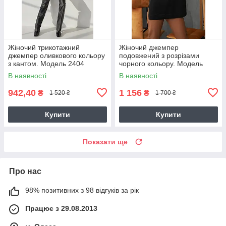
Жіночий трикотажний
Жіночий джемпер
джемпер оливкового кольору
подовжений з розрізами
з кантом. Модель 2404
чорного кольору. Модель
Trikobakh
2442 Trikobakh
В наявності
В наявності
942,40
1 156
₴
₴
1 520 ₴
1 700 ₴
Купити
Купити
Показати ще
Про нас
98% позитивних з 98 відгуків за рік
Працює з 29.08.2013