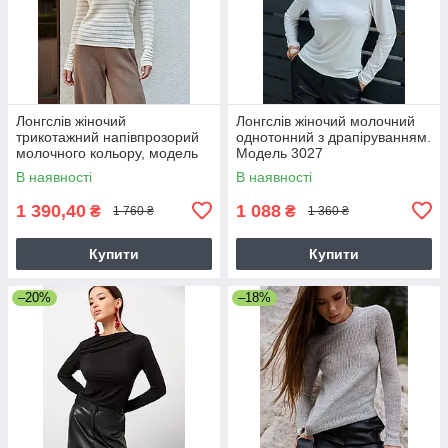
Лонгслів жіночий
Лонгслів жіночий молочний
трикотажний напівпрозорий
однотонний з драпіруванням.
молочного кольору, модель
Модель 3027
2790
В наявності
В наявності
1 390,40
1 088
₴
₴
1 760 ₴
1 360 ₴
Купити
Купити
–20%
–18%