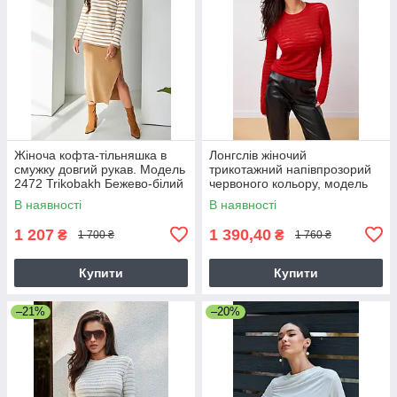
Жіноча кофта-тільняшка в
Лонгслів жіночий
смужку довгий рукав. Модель
трикотажний напівпрозорий
2472 Trikobakh Бежево-білий
червоного кольору, модель
2790
В наявності
В наявності
1 207
1 390,40
₴
₴
1 700 ₴
1 760 ₴
Купити
Купити
–21%
–20%