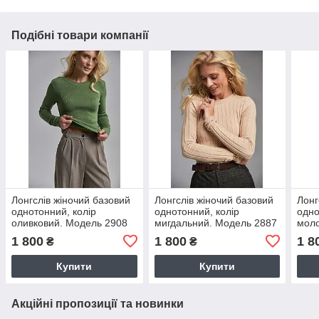
Подібні товари компанії
Лонгслів жіночий базовий
Лонгслів жіночий базовий
Лонг
однотонний, колір
однотонний, колір
одно
оливковий. Модель 2908
мигдальний. Модель 2887
моло
Trikobakh
Trikobakh
Trik
1 800
1 800
1 8
₴
₴
Купити
Купити
Акційні пропозиції та новинки