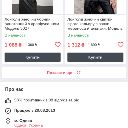
Лонгслів жіночий чорний
Лонгслів жіночий світло-
однотонний з драпіруванням.
сірого кольору з вовни
Модель 3027
мериноса й альпаки. Модель
2777
В наявності
В наявності
1 088
1 312
₴
₴
1 360 ₴
1 600 ₴
Купити
Купити
Показати ще
Про нас
98% позитивних з 98 відгуків за рік
Працює з 29.08.2013
м. Одеса
Одеса, Україна