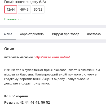
Розмір жіночого одягу (UA)
42/44
46/48
50/52
В наявності
Опис
Характеристики
Відгуки про товар
Доставка
Опис
інтернет-магазин
https://irse.com.ua/ua/
Ніжний топ з супертонкої пряжі люксової якості з включенням
віскози та бавовни. Напівпрозорий виріб прямого силуету в
гладкому переплетенні. Акцент виробу - завуальоване
декольте у формі трикутника.
Колір: чорний
Розміри: 42-44, 46-48, 50-52