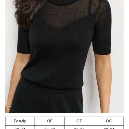
Розмір
ОГ
ОТ
ОС