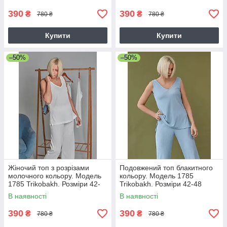
390
390
₴
₴
780 ₴
780 ₴
Купити
Купити
–50%
–50%
Жіночий топ з розрізами
Подовжений топ блакитного
молочного кольору. Модель
кольору. Модель 1785
1785 Trikobakh. Розміри 42-
Trikobakh. Розміри 42-48
48
В наявності
В наявності
390
390
₴
₴
780 ₴
780 ₴