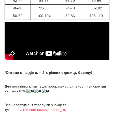
42-44
84-88
66-70
90-94
46-48
92-96
74-78
98-102
50-52
100-104
82-86
106-110
*Оптова ціна діє для 2-х різних одиниць бренду!
Для постійних клієнтів діє программа лояльності - знижки від
-5% до -10%
Весь асортимент товару ви знайдете
тут:
https://irse.com.ua/ua/product_list