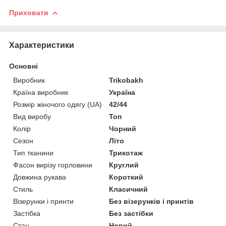
Приховати
Характеристики
Основні
Виробник
Trikobakh
Країна виробник
Україна
Розмір жіночого одягу (UA)
42/44
Вид виробу
Топ
Колір
Чорний
Сезон
Літо
Тип тканини
Трикотаж
Фасон вирізу горловини
Круглий
Довжина рукава
Короткий
Стиль
Класичний
Візерунки і принти
Без візерунків і принтів
Застібка
Без застібки
Стан
Новий