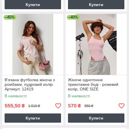
Купити
Купити
–45%
–40%
В'язана футболка жіноча з
Жіноче однотонне
ромбами, пудровий колір.
трикотажне боді - рожевий
Артикул: 12419
колір, ONE SIZE
В наявності
В наявності
555,50
570
₴
₴
1 010 ₴
950 ₴
Купити
Купити