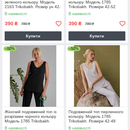
зеленого кольору. Модель
кольору. Модель 1785
2163 Trikobakh. Розмір ун 42-
Trikobakh. Розміри 42-52
46
В наявності
В наявності
390
390
₴
₴
780 ₴
780 ₴
Купити
Купити
–50%
–50%
Жіночий подовжений топ із
Подовжений топ перлинного
розрізами чорного кольору.
кольору. Модель 1785
Модель 1785 Trikobakh.
Trikobakh. Розміри 42-48
Розмір 42-44
В наявності
В наявності