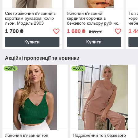
Светр жіночий в'язаний з
Жіночий в'язаний
Топ 
коротким рукавом, колір
кардиган сорочка в
коро
льон. Модель 2903
бежевого кольору рубчик.
небе
Trikobakh
Модель 2527 Trikobakh.
2840
1 700
1 680
1 4
₴
₴
2 100 ₴
Купити
Купити
Акційні пропозиції та новинки
–50%
–50%
Жіночий в'язаний топ
Подовжений топ бежевого