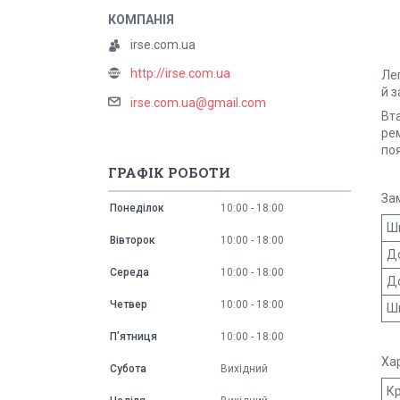
irse.com.ua
http://irse.com.ua
Лег
й 
irse.com.ua@gmail.com
Вт
рем
по
ГРАФІК РОБОТИ
За
Понеділок
10:00
18:00
Ши
Вівторок
10:00
18:00
До
Середа
10:00
18:00
До
Четвер
10:00
18:00
Ши
Пʼятниця
10:00
18:00
Ха
Субота
Вихідний
Кр