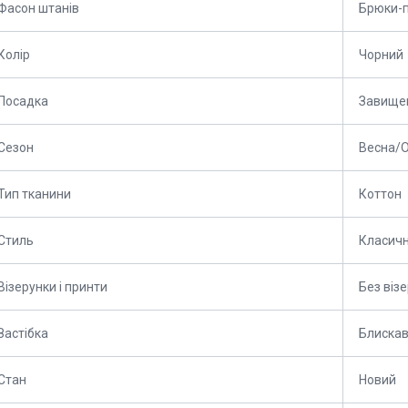
Фасон штанів
Брюки-
Колір
Чорний
Посадка
Завищен
Сезон
Весна/О
Тип тканини
Коттон
Стиль
Класич
Візерунки і принти
Без візе
Застібка
Блиска
Стан
Новий