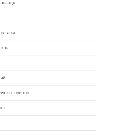
палаццо
а талія
сінь
ний
рунків і принтів
вка