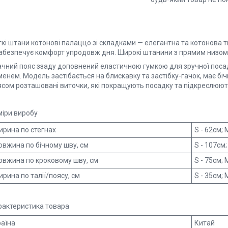
кі штани котонові палаццо зі складками — елегантна та котонова т
забезпечує комфорт упродовж дня. Широкі штанини з прямим низо
ачний пояс ззаду доповнений еластичною гумкою для зручної посадк
енем. Модель застібається на блискавку та застібку-гачок, має бічн
ясом розташовані виточки, які покращують посадку та підкреслюють
міри виробу
рина по стегнах
S - 62см; 
вжина по бічному шву, см
S - 107см;
вжина по кроковому шву, см
S - 75см; 
рина по талії/поясу, см
S - 35см; 
рактеристика товара
аїна
Китай