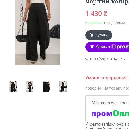
чорний колір
1 430 ₴
В наявності
Код:
25088
Купити
Купити з
+380 (68) 213-14-95
повернення товару пр
У компанії підключені 
будь-який товар не по