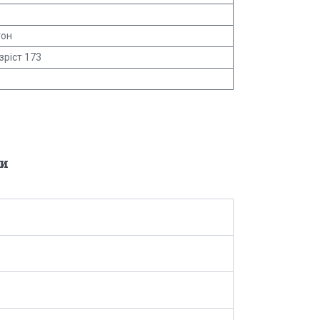
тон
зріст 173
и