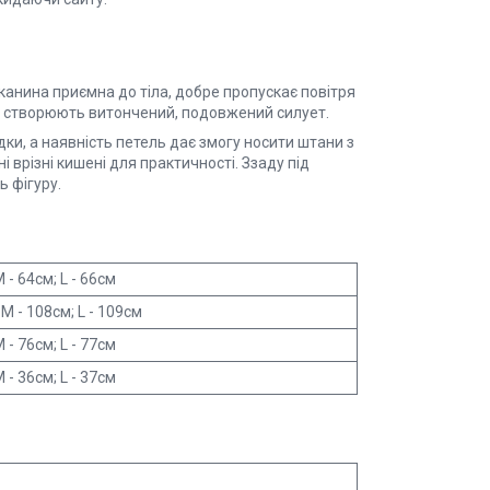
канина приємна до тіла, добре пропускає повітря
м створюють витончений, подовжений силует.
и, а наявність петель дає змогу носити штани з
і врізні кишені для практичності. Ззаду під
 фігуру.
M - 64см; L - 66см
 M - 108см; L - 109см
M - 76см; L - 77см
M - 36см; L - 37см