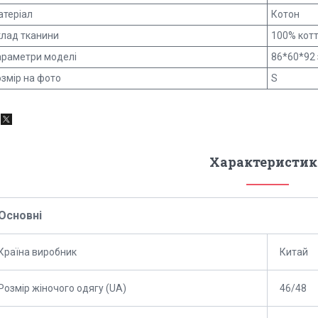
атеріал
Котон
клад тканини
100% кот
араметри моделі
86*60*92 
змір на фото
S
Характеристик
Основні
Країна виробник
Китай
Розмір жіночого одягу (UA)
46/48