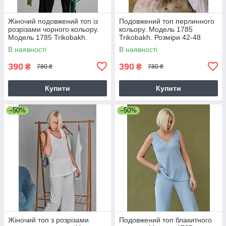
Жіночий подовжений топ із
Подовжений топ перлинного
розрізами чорного кольору.
кольору. Модель 1785
Модель 1785 Trikobakh.
Trikobakh. Розміри 42-48
Розмір 42-44
В наявності
В наявності
390
390
₴
₴
780 ₴
780 ₴
Купити
Купити
–50%
–50%
Жіночий топ з розрізами
Подовжений топ блакитного