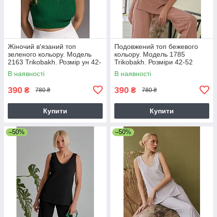
Жіночий в'язаний топ
Подовжений топ бежевого
зеленого кольору. Модель
кольору. Модель 1785
2163 Trikobakh. Розмір ун 42-
Trikobakh. Розміри 42-52
46
В наявності
В наявності
390
390
₴
₴
780 ₴
780 ₴
Купити
Купити
–50%
–50%