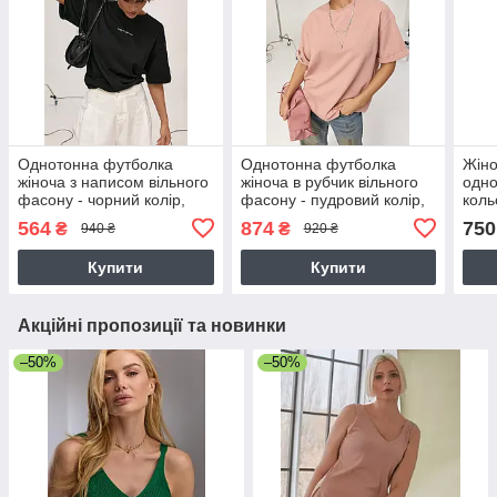
Однотонна футболка
Однотонна футболка
Жіно
жіноча з написом вільного
жіноча в рубчик вільного
одно
фасону - чорний колір,
фасону - пудровий колір,
коль
ONE SIZE
ONE SIZE
564
874
750
₴
₴
940 ₴
920 ₴
Купити
Купити
Акційні пропозиції та новинки
–50%
–50%