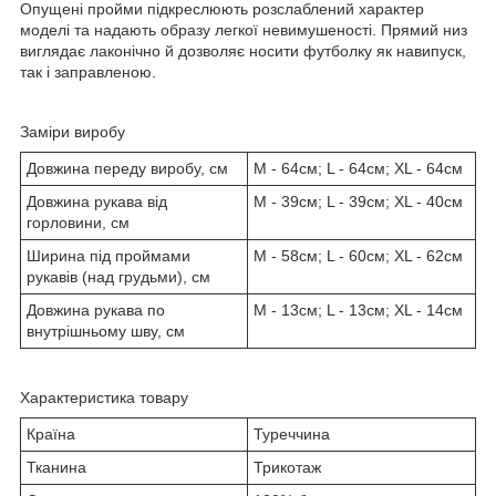
Опущені пройми підкреслюють розслаблений характер
моделі та надають образу легкої невимушеності. Прямий низ
виглядає лаконічно й дозволяє носити футболку як навипуск,
так і заправленою.
Заміри виробу
Довжина переду виробу, см
M - 64см; L - 64см; XL - 64см
Довжина рукава від
M - 39см; L - 39см; XL - 40см
горловини, см
Ширина під проймами
M - 58см; L - 60см; XL - 62см
рукавів (над грудьми), см
Довжина рукава по
M - 13см; L - 13см; XL - 14см
внутрішньому шву, см
Характеристика товару
Країна
Туреччина
Тканина
Трикотаж