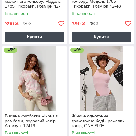
молочного кольору. Модель
кольору. Модель 1785
1785 Trikobakh. Розміри 42-
Trikobakh. Розміри 42-48
48
В наявності
В наявності
390
390
₴
₴
780 ₴
780 ₴
Купити
Купити
–45%
–40%
В'язана футболка жіноча з
Жіноче однотонне
ромбами, пудровий колір.
трикотажне боді - рожевий
Артикул: 12419
колір, ONE SIZE
В наявності
В наявності