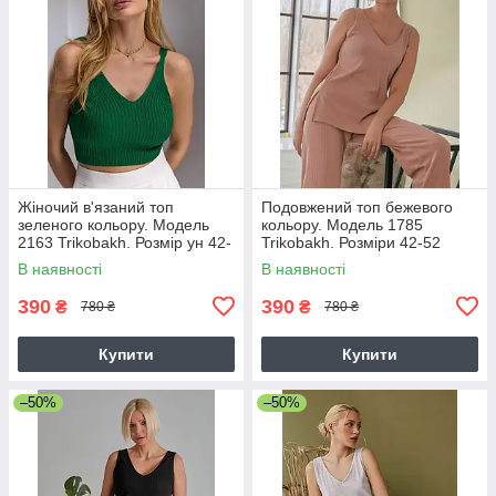
Жіночий в'язаний топ
Подовжений топ бежевого
зеленого кольору. Модель
кольору. Модель 1785
2163 Trikobakh. Розмір ун 42-
Trikobakh. Розміри 42-52
46
В наявності
В наявності
390
390
₴
₴
780 ₴
780 ₴
Купити
Купити
–50%
–50%