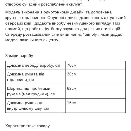
створює сучасний розслаблений силует.
Модель виконана в однотонному дизайні та доповнена
круглою горловиною. Опущені плечі підкреслюють актуальний
оверсайз крій і додають виробу невимушеного вигляду. Низ
прямий, що робить футболку зручною для різних стилізацій.
Спереду розташований стильний напис "Simply", який додає
моделі лаконічного акценту.
Заміри виробу
Довжина переду виробу, см
70см
Довжина рукава від
36см
горловини, см
Ширина під проймами
62см
рукавів (над грудьми), см
Довжина рукава по
16см
внутрішньому шву, см
Характеристика товару