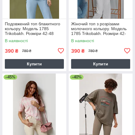
Подовжений топ блакитного
Жіночий топ з розрізами
кольору. Модель 1785
молочного кольору. Модель
Trikobakh. Розміри 42-48
1785 Trikobakh. Розміри 42-
48
В наявності
В наявності
390
390
₴
₴
780 ₴
780 ₴
Купити
Купити
–45%
–40%