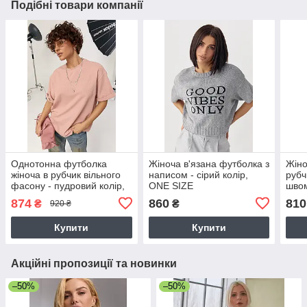
Подібні товари компанії
Однотонна футболка
Жіноча в'язана футболка з
Жіно
жіноча в рубчик вільного
написом - сірий колір,
рубч
фасону - пудровий колір,
ONE SIZE
швом
ONE SIZE
колі
874
860
810
₴
₴
920 ₴
Купити
Купити
Акційні пропозиції та новинки
–50%
–50%