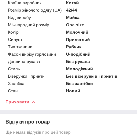
Країна виробник
Китай
Розмір жіночого одягу (UA)
42/44
Вид виробу
Майка
Міжнародний розмір
One size
Колір
Молочний
Силует
Прилеглий
Тип тканини
Рубчик
Фасон вирізу горловини
U-подібний
Довжина рукава
Без рукава
Стиль
Молодіжний
Візерунки і принти
Без візерунків і принтів
Застібка
Без застібки
Стан
Новий
Приховати
Відгуки про товар
Ще немає відгуків про цей товар