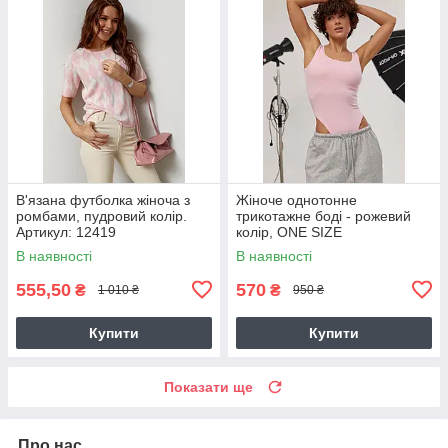
В'язана футболка жіноча з
Жіноче однотонне
ромбами, пудровий колір.
трикотажне боді - рожевий
Артикул: 12419
колір, ONE SIZE
В наявності
В наявності
555,50
570
₴
₴
1 010 ₴
950 ₴
Купити
Купити
Показати ще
Про нас