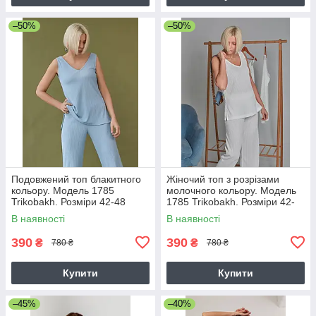
–50%
–50%
Подовжений топ блакитного
Жіночий топ з розрізами
кольору. Модель 1785
молочного кольору. Модель
Trikobakh. Розміри 42-48
1785 Trikobakh. Розміри 42-
48
В наявності
В наявності
390
390
₴
₴
780 ₴
780 ₴
Купити
Купити
–45%
–40%