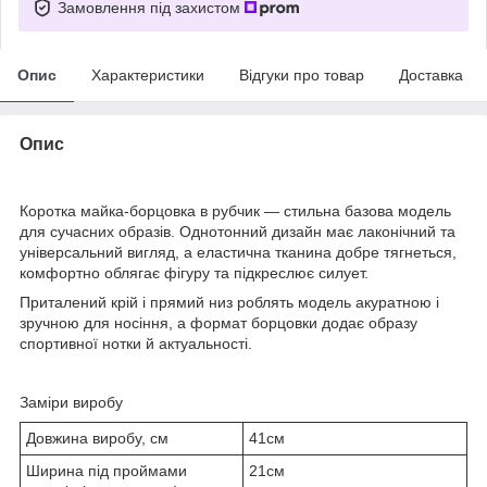
Замовлення під захистом
Опис
Характеристики
Відгуки про товар
Доставка
Опис
Коротка майка-борцовка в рубчик — стильна базова модель
для сучасних образів. Однотонний дизайн має лаконічний та
універсальний вигляд, а еластична тканина добре тягнеться,
комфортно облягає фігуру та підкреслює силует.
Приталений крій і прямий низ роблять модель акуратною і
зручною для носіння, а формат борцовки додає образу
спортивної нотки й актуальності.
Заміри виробу
Довжина виробу, см
41см
Ширина під проймами
21см