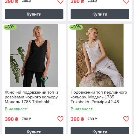
390
390
₴
₴
780 ₴
780 ₴
Купити
Купити
–50%
–50%
Жіночий подовжений топ із
Подовжений топ перлинного
розрізами чорного кольору.
кольору. Модель 1785
Модель 1785 Trikobakh.
Trikobakh. Розміри 42-48
Розмір 42-44
В наявності
В наявності
390
390
₴
₴
780 ₴
780 ₴
Купити
Купити