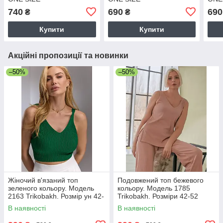
740
690
690
₴
₴
Купити
Купити
Акційні пропозиції та новинки
–50%
–50%
Жіночий в'язаний топ
Подовжений топ бежевого
зеленого кольору. Модель
кольору. Модель 1785
2163 Trikobakh. Розмір ун 42-
Trikobakh. Розміри 42-52
46
В наявності
В наявності