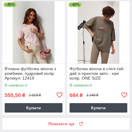
–45%
–40%
В'язана футболка жіноча з
Футболка жіноча в стилі тай-
ромбами, пудровий колір.
дай із принтом авто - хакі
Артикул: 12419
колір, ONE SIZE
В наявності
В наявності
555,50
684
₴
₴
1 010 ₴
1 140 ₴
Купити
Купити
Показати ще