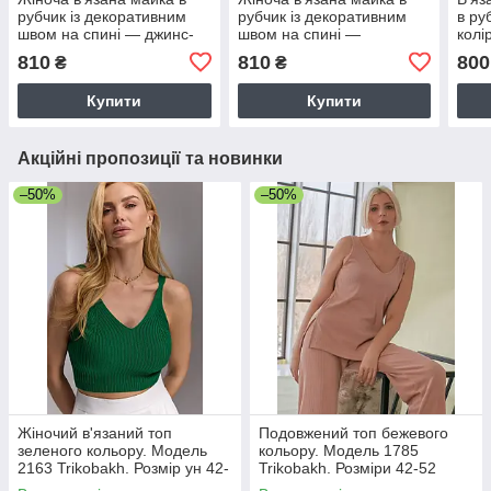
рубчик із декоративним
рубчик із декоративним
в ру
швом на спині — джинс-
швом на спині —
колі
колір, ONE SIZE
молочний колір, ONE SIZE
810
810
800
₴
₴
Купити
Купити
Акційні пропозиції та новинки
–50%
–50%
Жіночий в'язаний топ
Подовжений топ бежевого
зеленого кольору. Модель
кольору. Модель 1785
2163 Trikobakh. Розмір ун 42-
Trikobakh. Розміри 42-52
46