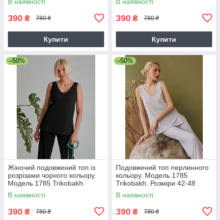
В наявності
В наявності
390
390
₴
₴
780 ₴
780 ₴
Купити
Купити
–50%
–50%
Жіночий подовжений топ із
Подовжений топ перлинного
розрізами чорного кольору.
кольору. Модель 1785
Модель 1785 Trikobakh.
Trikobakh. Розміри 42-48
Розмір 42-44
В наявності
В наявності
390
390
₴
₴
780 ₴
780 ₴