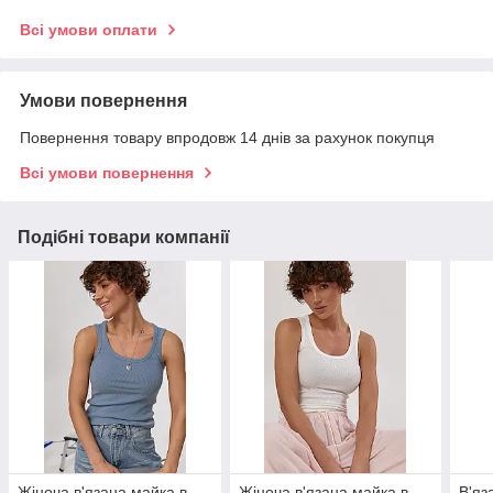
Всі умови оплати
Умови повернення
Повернення товару впродовж 14 днів за рахунок покупця
Всі умови повернення
Подібні товари компанії
Жіноча в'язана майка в
Жіноча в'язана майка в
В'яз