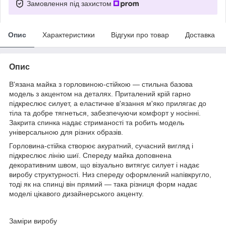
Замовлення під захистом
Опис
Характеристики
Відгуки про товар
Доставка
Опис
В'язана майка з горловиною-стійкою — стильна базова
модель з акцентом на деталях. Приталений крій гарно
підкреслює силует, а еластичне в'язання м'яко прилягає до
тіла та добре тягнеться, забезпечуючи комфорт у носінні.
Закрита спинка надає стриманості та робить модель
універсальною для різних образів.
Горловина-стійка створює акуратний, сучасний вигляд і
підкреслює лінію шиї. Спереду майка доповнена
декоративним швом, що візуально витягує силует і надає
виробу структурності. Низ спереду оформлений напівкругло,
тоді як на спинці він прямий — така різниця форм надає
моделі цікавого дизайнерського акценту.
Заміри виробу