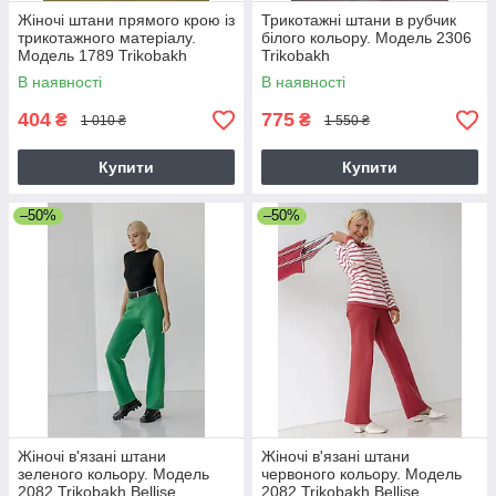
Жіночі штани прямого крою із
Трикотажні штани в рубчик
трикотажного матеріалу.
білого кольору. Модель 2306
Модель 1789 Trikobakh
Trikobakh
Бежевий.
В наявності
В наявності
404
775
₴
₴
1 010 ₴
1 550 ₴
Купити
Купити
–50%
–50%
Жіночі в'язані штани
Жіночі в'язані штани
зеленого кольору. Модель
червоного кольору. Модель
2082 Trikobakh Bellise
2082 Trikobakh Bellise