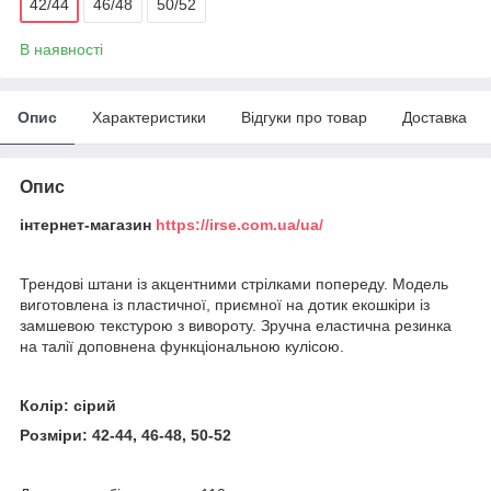
42/44
46/48
50/52
В наявності
Опис
Характеристики
Відгуки про товар
Доставка
Опис
інтернет-магазин
https://irse.com.ua/ua/
Трендові штани із акцентними стрілками попереду. Модель
виготовлена із пластичної, приємної на дотик екошкіри із
замшевою текстурою з вивороту. Зручна еластична резинка
на талії доповнена функціональною кулісою.
Колір: сірий
Розміри: 42-44, 46-48, 50-52