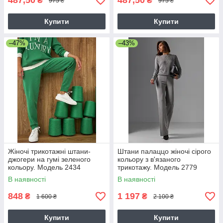
487,50
487,50
₴
₴
975 ₴
975 ₴
Купити
Купити
–47%
–43%
Жіночі трикотажні штани-
Штани палаццо жіночі сірого
джогери на гумі зеленого
кольору з в'язаного
кольору. Модель 2434
трикотажу. Модель 2779
Trikobakh
В наявності
В наявності
848
1 197
₴
₴
1 600 ₴
2 100 ₴
Купити
Купити