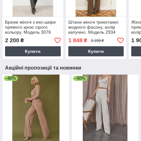
Брюки жіночі з еко-шкіри
Штани жіночі трикотажні
Жіно
прямого крою сірого
модного фасону, колір
прям
кольору. Модель 3076
капучіно. Модель 2934
колі
Trikobakh
Trik
2 200
1 848
1 9
₴
₴
2 100 ₴
Купити
Купити
Акційні пропозиції та новинки
–60%
–50%