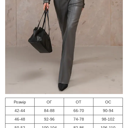
Розмір
ОГ
ОТ
ОС
42-44
84-88
66-70
90-94
46-48
92-96
74-78
98-102
50-52
100-104
82-86
106-110