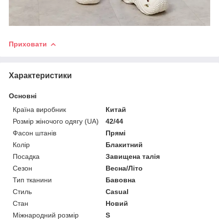
Приховати
Характеристики
Основні
Країна виробник
Китай
Розмір жіночого одягу (UA)
42/44
Фасон штанів
Прямі
Колір
Блакитний
Посадка
Завищена талія
Сезон
Весна/Літо
Тип тканини
Бавовна
Стиль
Casual
Стан
Новий
Міжнародний розмір
S