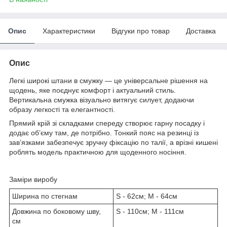
Опис
Характеристики
Відгуки про товар
Доставка
Опис
Легкі широкі штани в смужку — це універсальне рішення на
щодень, яке поєднує комфорт і актуальний стиль.
Вертикальна смужка візуально витягує силует, додаючи
образу легкості та елегантності.
Прямий крій зі складками спереду створює гарну посадку і
додає об’єму там, де потрібно. Тонкий пояс на резинці із
зав’язками забезпечує зручну фіксацію по талії, а врізні кишені
роблять модель практичною для щоденного носіння.
Заміри виробу
Ширина по стегнам
S - 62см; M - 64см
Довжина по боковому шву,
S - 110см; M - 111см
см