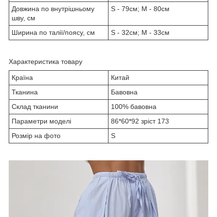
Довжина по внутрішньому
S - 79см; M - 80см
шву, см
Ширина по талії/поясу, см
S - 32см; M - 33см
Характеристика товару
Країна
Китай
Тканина
Бавовна
Склад тканини
100% бавовна
Параметри моделі
86*60*92 зріст 173
Розмір на фото
S