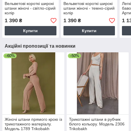
Вельветові короткі широкі
Вельветові короткі широкі
Легк
штани жіночі - світло-сірий
штани жіночі - темно-сірий
баво
колір
колір
Арти
1 390
1 390
1 1
₴
₴
Купити
Купити
Акційні пропозиції та новинки
–60%
–50%
Жіночі штани прямого крою із
Трикотажні штани в рубчик
трикотажного матеріалу.
білого кольору. Модель 2306
Модель 1789 Trikobakh
Trikobakh