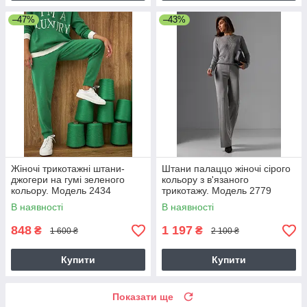
–47%
–43%
Жіночі трикотажні штани-
Штани палаццо жіночі сірого
джогери на гумі зеленого
кольору з в'язаного
кольору. Модель 2434
трикотажу. Модель 2779
Trikobakh
В наявності
В наявності
848
1 197
₴
₴
1 600 ₴
2 100 ₴
Купити
Купити
Показати ще