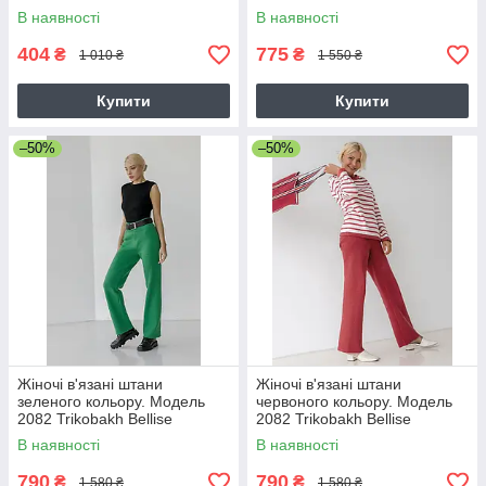
Бежевий.
В наявності
В наявності
404
775
₴
₴
1 010 ₴
1 550 ₴
Купити
Купити
–50%
–50%
Жіночі в'язані штани
Жіночі в'язані штани
зеленого кольору. Модель
червоного кольору. Модель
2082 Trikobakh Bellise
2082 Trikobakh Bellise
В наявності
В наявності
790
790
₴
₴
1 580 ₴
1 580 ₴