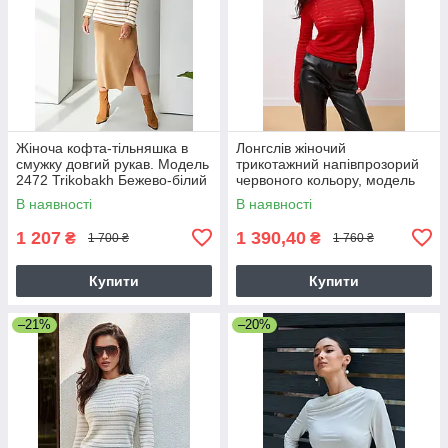
Жіноча кофта-тільняшка в
Лонгслів жіночий
смужку довгий рукав. Модель
трикотажний напівпрозорий
2472 Trikobakh Бежево-білий
червоного кольору, модель
2790
В наявності
В наявності
1 207
1 390,40
₴
₴
1 700 ₴
1 760 ₴
Купити
Купити
–21%
–20%