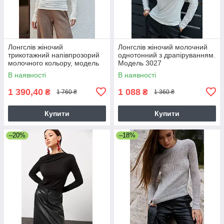
Лонгслів жіночий
Лонгслів жіночий молочний
трикотажний напівпрозорий
однотонний з драпіруванням.
молочного кольору, модель
Модель 3027
2790
В наявності
В наявності
1 390,40
1 088
₴
₴
1 760 ₴
1 360 ₴
Купити
Купити
–20%
–18%