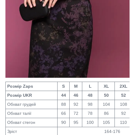
Розмір Zaps
S
M
L
XL
2XL
Розмір UKR
44
46
48
50
52
Обхват грудей
88
92
98
104
108
Обхват талії
66
72
78
86
92
Обхват стегон
90
95
100
105
110
Зріст
164-176