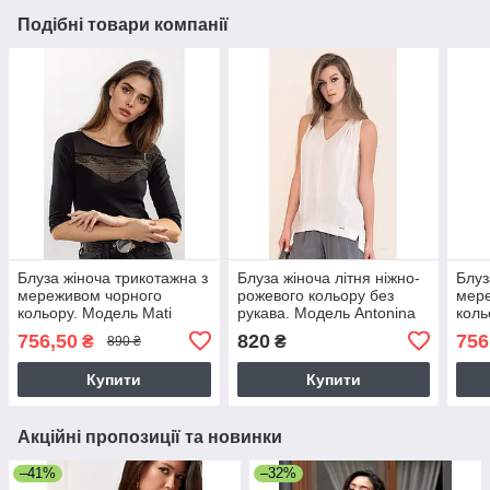
Подібні товари компанії
Блуза жіноча трикотажна з
Блуза жіноча літня ніжно-
Блуз
мереживом чорного
рожевого кольору без
мер
кольору. Модель Mati
рукава. Модель Antonina
коль
Eldar
Zaps, розміри 50,52
Elda
756,50
820
756
₴
₴
890 ₴
Купити
Купити
Акційні пропозиції та новинки
–41%
–32%