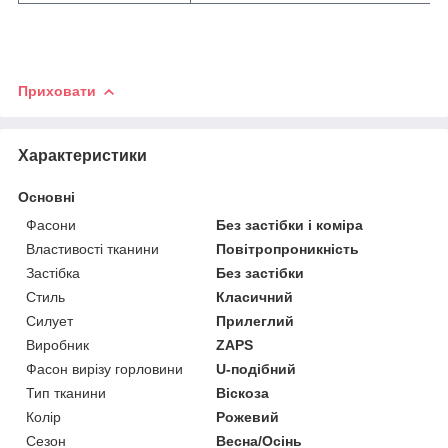
Приховати
Характеристики
Основні
Фасони
Без застібки і коміра
Властивості тканини
Повітропроникність
Застібка
Без застібки
Стиль
Класичний
Силует
Прилеглий
Виробник
ZAPS
Фасон вирізу горловини
U-подібний
Тип тканини
Віскоза
Колір
Рожевий
Сезон
Весна/Осінь