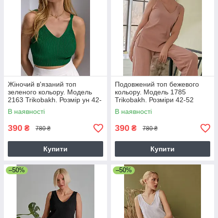
Жіночий в'язаний топ
Подовжений топ бежевого
зеленого кольору. Модель
кольору. Модель 1785
2163 Trikobakh. Розмір ун 42-
Trikobakh. Розміри 42-52
46
В наявності
В наявності
390
390
₴
₴
780 ₴
780 ₴
Купити
Купити
–50%
–50%