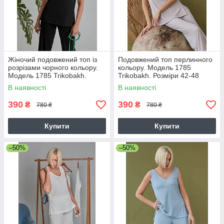
Жіночий подовжений топ із
Подовжений топ перлинного
розрізами чорного кольору.
кольору. Модель 1785
Модель 1785 Trikobakh.
Trikobakh. Розміри 42-48
Розмір 42-44
В наявності
В наявності
390
390
₴
₴
780 ₴
780 ₴
Купити
Купити
–50%
–50%