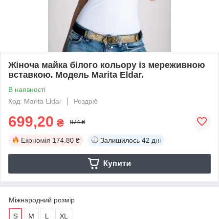
Жіноча майка білого кольору із мереживною
вставкою. Модель Marita Eldar.
В наявності
Код: Marita Eldar
Роздріб
699,20
₴
874 ₴
Економія
174.80 ₴
Залишилось
42 дні
Купити
Міжнародний розмір
S
M
L
XL