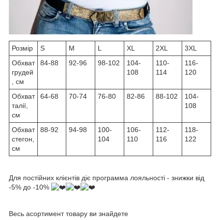
Розмір
S
M
L
XL
2XL
3XL
Обхват
84-88
92-96
98-102
104-
110-
116-
грудей
108
114
120
, см
Обхват
64-68
70-74
76-80
82-86
88-102
104-
талії,
108
см
Обхват
88-92
94-98
100-
106-
112-
118-
стегон,
104
110
116
122
см
Для постійних клієнтів діє программа лояльності - знижки від
-5% до -10%
Весь асортимент товару ви знайдете