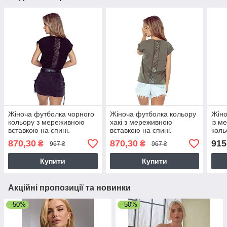
Жіноча футболка чорного
Жіноча футболка кольору
Жіно
кольору з мереживною
хакі з мереживною
із м
вставкою на спині.
вставкою на спині.
коль
Модель Kordelia Eldar
Модель Kordelia Eldar
Elda
870,30
870,30
915
₴
₴
967 ₴
967 ₴
Купити
Купити
Акційні пропозиції та новинки
–50%
–50%