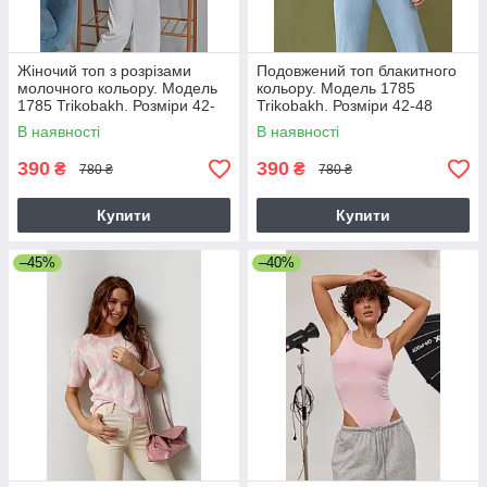
Жіночий топ з розрізами
Подовжений топ блакитного
молочного кольору. Модель
кольору. Модель 1785
1785 Trikobakh. Розміри 42-
Trikobakh. Розміри 42-48
48
В наявності
В наявності
390
390
₴
₴
780 ₴
780 ₴
Купити
Купити
–45%
–40%