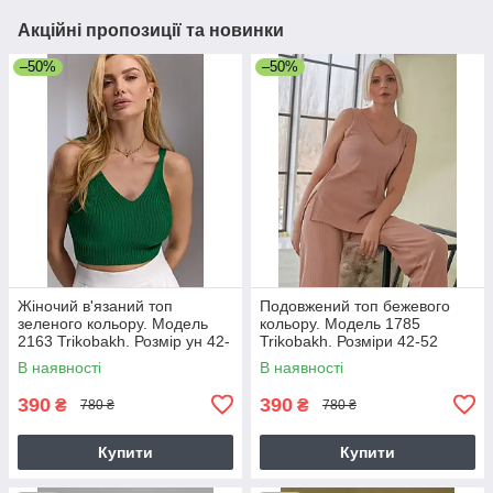
Акційні пропозиції та новинки
–50%
–50%
Жіночий в'язаний топ
Подовжений топ бежевого
зеленого кольору. Модель
кольору. Модель 1785
2163 Trikobakh. Розмір ун 42-
Trikobakh. Розміри 42-52
46
В наявності
В наявності
390
390
₴
₴
780 ₴
780 ₴
Купити
Купити