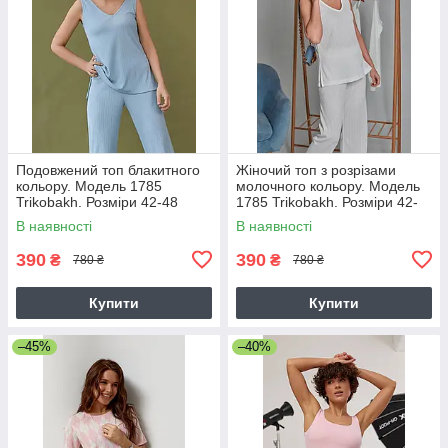
Подовжений топ блакитного
Жіночий топ з розрізами
кольору. Модель 1785
молочного кольору. Модель
Trikobakh. Розміри 42-48
1785 Trikobakh. Розміри 42-
48
В наявності
В наявності
390
390
₴
₴
780 ₴
780 ₴
Купити
Купити
–45%
–40%