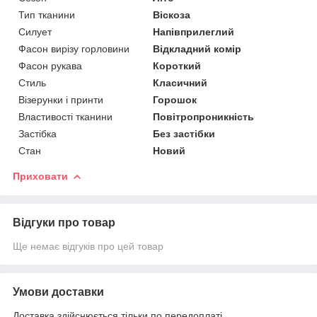
Тип тканини
Віскоза
Силует
Напівприлеглий
Фасон вирізу горловини
Відкладний комір
Фасон рукава
Короткий
Стиль
Класичний
Візерунки і принти
Горошок
Властивості тканини
Повітропроникність
Застібка
Без застібки
Стан
Новий
Приховати
Відгуки про товар
Ще немає відгуків про цей товар
Умови доставки
Доставка здійснюється тільки по передоплаті.