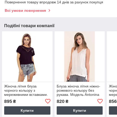
Повернення товару впродовж 14 днів за рахунок покупця
Всі умови повернення
Подібні товари компанії
Жіноча літня блуза
Блуза жіноча літня ніжно-
Жіно
чорного кольору з
рожевого кольору без
чорн
мереживними вставками.
рукава. Модель Antonina
мер
Модель Miriam Eldar
Zaps, розміри 50,52
Моде
895
820
856
₴
₴
Купити
Купити