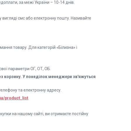
доплати, за межі України – 10-14 днів.
 вигляді смс або електронну пошту. Називайте
мання товару. Для категорій «Білизна» і
вої параметри ОГ, ОТ, ОБ.
ез корзину. У понеділок менеджери зв'яжуться
телефону та електронну адресу.
ua/product_list
окупки на нашому сайті, ви отримаєте постійну