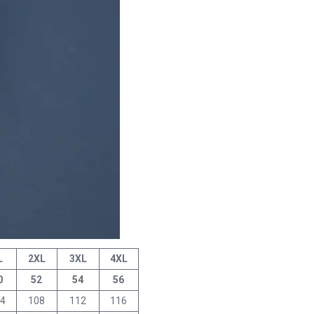
L
2XL
3XL
4XL
0
52
54
56
4
108
112
116