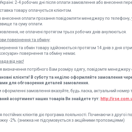
Україні: 2-4 робочих дні після оплати замовлення або внесення пере
ставка товару оплачується клієнтом.
о внесення оплати прохання повідомляти менеджеру по телефону, у
звище та суму оплати.
мовлення, не оплачені протягом трьох робочих днів анулюються.
ови повернення та обміну
:
ернення та обмін товару здійснюється протягом 14 днів з дня отри
ксесуари» повернення та обміну немає.
ада від нас!
я визначення потрібного Вам розміру одягу, повідомте менеджеру с
новні клієнти! В суботу та неділю оформляйте замовлення чер
Вами для обговорення деталей замовлення.
и оформленні замовлення вказуйте, будь ласка, актуальний номер 
вний асортимент наших товарів Ви знайдете тут:
http://irse.com.
 постійних клієнтів діє програма лояльності. Починаючи з другої п
ижку -2%. (знижка не підсумовується з акційними пропозиціями)