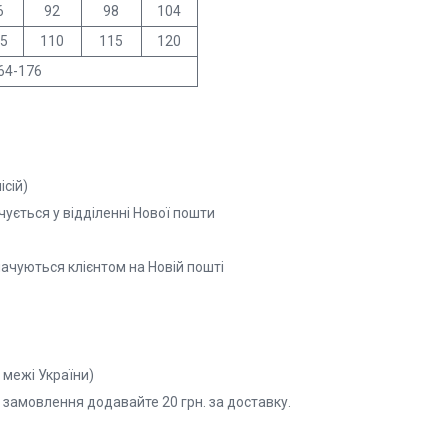
6
92
98
104
5
110
115
120
64-176
сій)
чується у відділенні Нової пошти
лачуються клієнтом на Новій пошті
а межі України)
 замовлення додавайте 20 грн. за доставку.