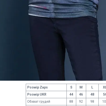
Розмір Zaps
S
M
L
X
Розмір UKR
44
46
48
5
Обхват грудей
88
92
98
10