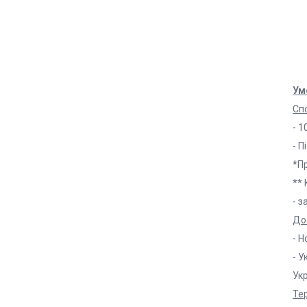
Ум
Сп
- 1
- П
*Пр
** 
- з
До
- Н
- У
Ук
Те