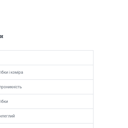
и
ібки і коміра
проникність
тібки
илеглий