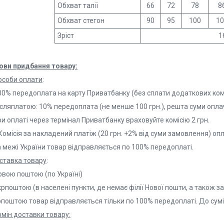
Обхват талії
66
72
78
8
Обхват стегон
90
95
100
10
Зріст
1
ови придбання товару:
особи оплати
:
00% передоплата на карту Приватбанку (без сплати додаткових комі
ісляплатою: 10% передоплата (не менше 100 грн.), решта суми опла
и оплаті через термінал Приватбанку враховуйте комісію 2 грн.
Комісія за накладений платіж (20 грн. +2% від суми замовлення) оп
а межі України товар відправляється по 100% передоплаті.
ставка товару
:
овою поштою (по Україні)
крпоштою (в населені пункти, де немає філії Нової пошти, а також з
рпоштою товар відправляється тільки по 100% передоплаті. До сумі
рмін доставки товару: