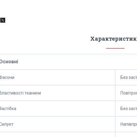
Характеристик
Основні
Фасони
Без заст
Властивості тканини
Повітро
Застібка
Без зас
Силует
Напівпр