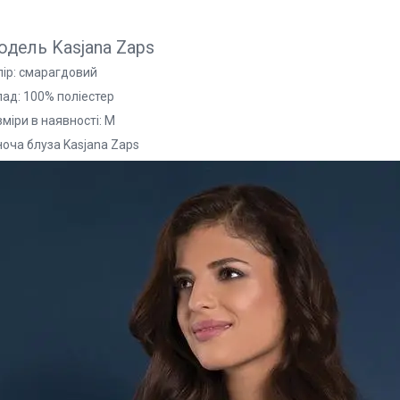
дель Kasjana Zaps
лір: смарагдовий
лад: 100% поліестер
міри в наявності: M
ноча блуза Kasjana Zaps