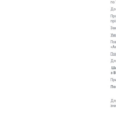
по 
До
Пр
прі
За
Ум
Пов
«А
Пор
Дл
Ша
з 
Пр
По
Для
зн