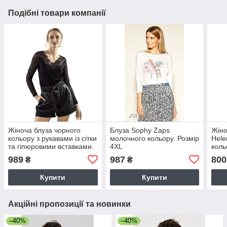
Подібні товари компанії
Жіноча блуза чорного
Блуза Sophy Zaps
Жіно
кольору з рукавами із сітки
молочного кольору. Розмір
Hele
та гіпюровими вставками.
4XL
коль
Модель Giulietta Eldar
зим
989
987
800
₴
₴
Купити
Купити
Акційні пропозиції та новинки
–40%
–40%