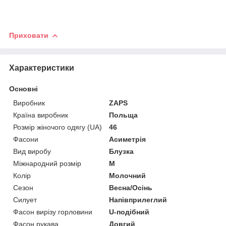
Приховати
Характеристики
Основні
Виробник
ZAPS
Країна виробник
Польща
Розмір жіночого одягу (UA)
46
Фасони
Асиметрія
Вид виробу
Блузка
Міжнародний розмір
M
Колір
Молочний
Сезон
Весна/Осінь
Силует
Напівприлеглий
Фасон вирізу горловини
U-подібний
Фасон рукава
Довгий