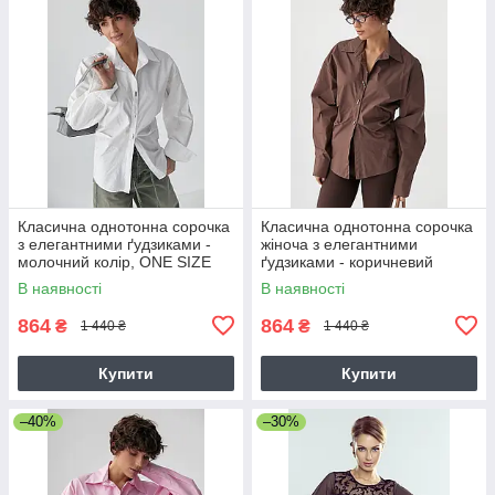
Класична однотонна сорочка
Класична однотонна сорочка
з елегантними ґудзиками -
жіноча з елегантними
молочний колір, ONE SIZE
ґудзиками - коричневий
колір, ONE SIZE
В наявності
В наявності
864
864
₴
₴
1 440 ₴
1 440 ₴
Купити
Купити
–40%
–30%