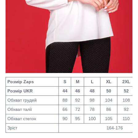
Розмір Zaps
S
M
L
XL
2XL
Розмір UKR
44
46
48
50
52
Обхват грудей
88
92
98
104
108
Обхват талії
66
72
78
86
92
Обхват стегон
90
95
100
105
110
Зріст
164-176