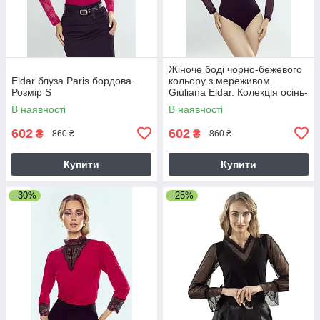
Жіноче боді чорно-бежевого
Eldar блуза Paris бордова.
кольору з мереживом
Розмір S
Giuliana Eldar. Колекція осінь-
зима
В наявності
В наявності
602
602
₴
₴
860 ₴
860 ₴
Купити
Купити
–30%
–25%