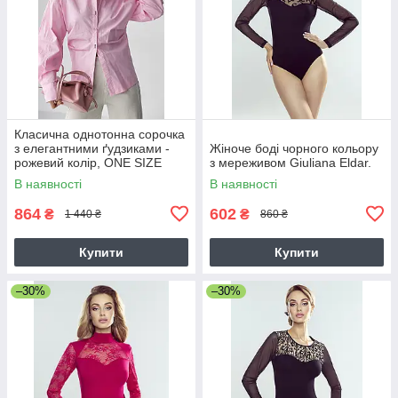
Класична однотонна сорочка
з елегантними ґудзиками -
Жіноче боді чорного кольору
рожевий колір, ONE SIZE
з мереживом Giuliana Eldar.
В наявності
В наявності
864
602
₴
₴
1 440 ₴
860 ₴
Купити
Купити
–30%
–30%