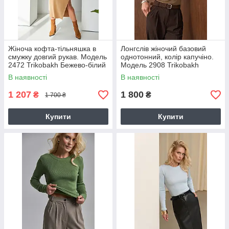
Жіноча кофта-тільняшка в
Лонгслів жіночий базовий
смужку довгий рукав. Модель
однотонний, колір капучіно.
2472 Trikobakh Бежево-білий
Модель 2908 Trikobakh
В наявності
В наявності
1 207
1 800
₴
₴
1 700 ₴
Купити
Купити