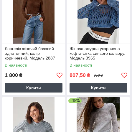
Лонгслів жіночий базовий
Жіноча ажурна укорочена
однотонний, колір
кофта-сітка синього кольору.
коричневий. Модель 2887
Модель 3965
Trikobakh
В наявності
В наявності
1 800
807,50
₴
₴
950 ₴
Купити
Купити
–18%