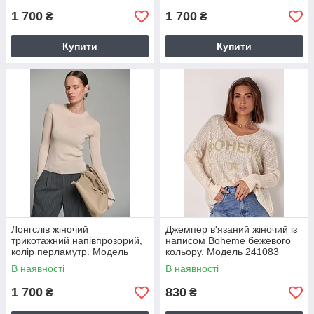
1 700
1 700
₴
₴
Купити
Купити
Лонгслів жіночий
Джемпер в'язаний жіночий із
трикотажний напівпрозорий,
написом Boheme бежевого
колір перламутр. Модель
кольору. Модель 241083
2726
В наявності
В наявності
1 700
830
₴
₴