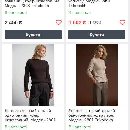
вовняний, колір шоколадний.
кольору. Модель 2491
Модель 2828 Trikobakh
Trikobakh
В наявності
В наявності
2 450
1 602
₴
₴
1 780 ₴
Купити
Купити
Лонгслів жіночий теплий
Лонгслів жіночий теплий
однотонний, колір
однотонний, колір льон.
шоколадний. Модель 2861
Модель 2861 Trikobakh
Trikobakh
В наявності
В наявності