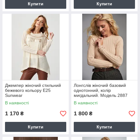
Купити
Купити
Джемпер жіночий стильний
Лонгслів жіночий базовий
бежевого кольору E25
однотонний, колір
Sunwear
мигдальний. Модель 2887
Trikobakh
В наявності
В наявності
1 170
1 800
₴
₴
Купити
Купити