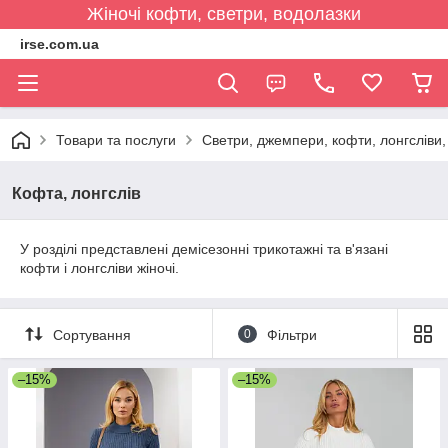
Жіночі кофти, светри, водолазки
irse.com.ua
Товари та послуги
Светри, джемпери, кофти, лонгсліви, 
Кофта, лонгслів
У розділі представлені демісезонні трикотажні та в'язані
кофти і лонгсліви жіночі.
Сортування
0
Фільтри
–15%
–15%