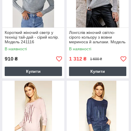
Короткий жіночий светр у
Лонгслів жіночий світло-
техніці тай-дай - сірий колір.
сірого кольору з вовни
Модель 241116
мериноса й альпаки. Модель
2777
В наявності
В наявності
910
1 312
₴
₴
1 600 ₴
Купити
Купити